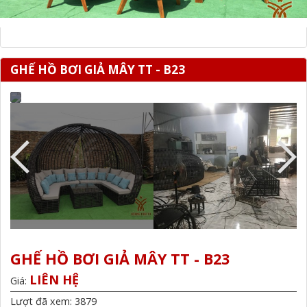
GHẾ HỒ BƠI GIẢ MÂY TT - B23
GHẾ HỒ BƠI GIẢ MÂY TT - B23
LIÊN HỆ
Giá:
Lượt đã xem: 3879