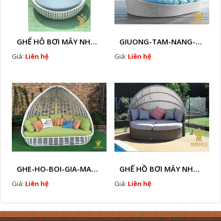
GHẾ HÔ BƠI MÂY NHỰA HTT - B33
GIUONG-TAM-NANG-GIA-MAY-HTT - B77
Giá:
Liên hệ
Giá:
Liên hệ
GHE-HO-BOI-GIA-MAY-HTT - B76
GHẾ HỒ BƠI MÂY NHỰA HTT - B38
Giá:
Liên hệ
Giá:
Liên hệ