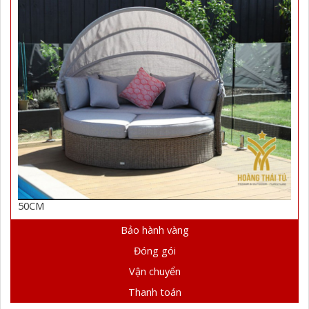
50CM
Bảo hành vàng
Đóng gói
Vận chuyển
Thanh toán