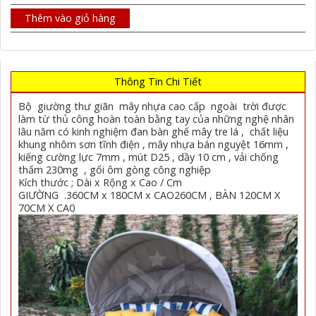
Thêm vào giỏ hàng
Thông Tin Chi Tiết
Bộ giường thư giãn mây nhựa cao cấp ngoài trời được
làm từ thủ công hoàn toàn bằng tay của những nghệ nhân
lâu năm có kinh nghiệm đan bàn ghế mây tre lá , chất liệu
khung nhôm sơn tĩnh điện , mây nhựa bán nguyệt 16mm ,
kiếng cường lực 7mm , mút D25 , dầy 10 cm , vải chống
thấm 230mg , gối ôm gòng công nghiệp
Kích thước ; Dài x Rộng x Cao / Cm
GIƯỜNG .360CM x 180CM x CAO260CM , BÀN 120CM X
70CM X CA0