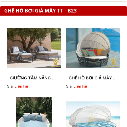
GHẾ HỒ BƠI GIẢ MÂY TT - B23
GIƯỜNG TẮM NẮNG GIẢ MÂY HTT - B78
GHẾ HỒ BƠI GIẢ MÂY HTT - B36
Giá:
Liên hệ
Giá:
Liên hệ