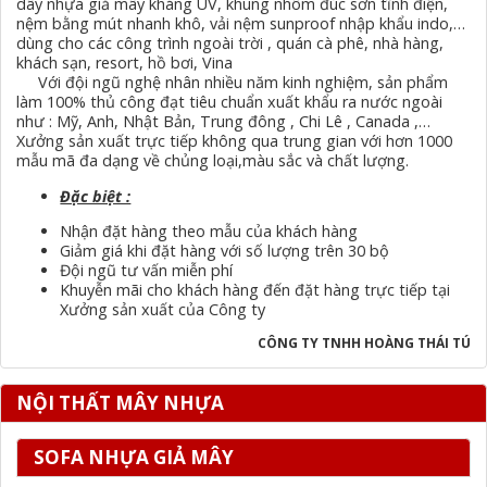
dây nhựa giả mây kháng UV, khung nhôm đúc sơn tĩnh điện,
nệm bằng mút nhanh khô, vải nệm sunproof nhập khẩu indo,…
dùng cho các công trình ngoài trời , quán cà phê, nhà hàng,
khách sạn, resort, hồ bơi, Vina
Với đội ngũ nghệ nhân nhiều năm kinh nghiệm, sản phẩm
làm 100% thủ công đạt tiêu chuẩn xuất khẩu ra nước ngoài
như : Mỹ, Anh, Nhật Bản, Trung đông , Chi Lê , Canada ,…
Xưởng sản xuất trực tiếp không qua trung gian với hơn 1000
mẫu mã đa dạng về chủng loại,màu sắc và chất lượng.
Đặc biệt :
Nhận đặt hàng theo mẫu của khách hàng
Giảm giá khi đặt hàng với số lượng trên 30 bộ
Đội ngũ tư vấn miễn phí
Khuyễn mãi cho khách hàng đến đặt hàng trực tiếp tại
Xưởng sản xuất của Công ty
CÔNG TY TNHH HOÀNG THÁI TÚ
NỘI THẤT MÂY NHỰA
SOFA NHỰA GIẢ MÂY