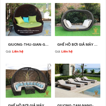
GIUONG-THU-GIAN-GIA-MAY-HTT - B58
GHẾ HỒ BƠI GIẢ MÂY HTT - B57
Giá:
Liên hệ
Giá:
Liên hệ
GHẾ HỒ BƠI GIẢ MÂY TT - B23
GIUONG-TAM-NANG-GIA-MAY-HTT - B14