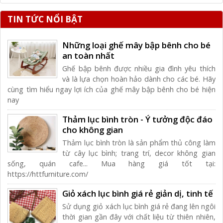
TIN TỨC NỔI BẬT
Những loại ghế mây bập bênh cho bé
an toàn nhất
Ghế bập bênh được nhiều gia đình yêu thích
và là lựa chọn hoàn hảo dành cho các bé. Hãy
cùng tìm hiểu ngay lợi ích của ghế mây bập bênh cho bé hiện
nay
Thảm lục bình tròn - Ý tưởng độc đáo
cho không gian
Thảm lục bình tròn là sản phẩm thủ công làm
từ cây lục bình; trang trí, decor không gian
sống, quán cafe... Mua hàng giá tốt tại:
https://httfurniture.com/
Giỏ xách lục bình giá rẻ giản dị, tinh tế
Sử dụng giỏ xách lục bình giá rẻ đang lên ngôi
thời gian gần đây với chất liệu từ thiên nhiên,