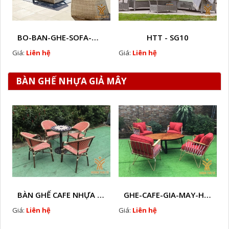
BO-BAN-GHE-SOFA-MÂY-NHUA-HTT - S43
HTT - SG10
Giá:
Liên hệ
Giá:
Liên hệ
BÀN GHẾ NHỰA GIẢ MÂY
BÀN GHẾ CAFE NHỰA GIẢ MÂY HTT - L112
GHE-CAFE-GIA-MAY-HTT - L110
Giá:
Liên hệ
Giá:
Liên hệ