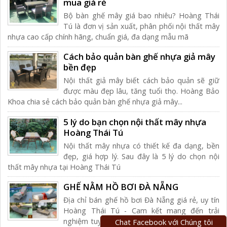
mua giá rẻ
Bộ bàn ghế mây giá bao nhiêu? Hoàng Thái
Tú là đơn vị sản xuất, phân phối nội thất mây
nhựa cao cấp chính hãng, chuẩn giá, đa dạng mẫu mã
Cách bảo quản bàn ghế nhựa giả mây
bền đẹp
Nội thất giả mây biết cách bảo quản sẽ giữ
được màu đẹp lâu, tăng tuổi thọ. Hoàng Bảo
Khoa chia sẻ cách bảo quản bàn ghế nhựa giả mây...
5 lý do bạn chọn nội thất mây nhựa
Hoàng Thái Tú
Nội thất mây nhựa có thiết kế đa dạng, bền
đẹp, giá hợp lý. Sau đây là 5 lý do chọn nội
thất mây nhựa tại Hoàng Thái Tú
GHẾ NẰM HỒ BƠI ĐÀ NẴNG
Địa chỉ bán ghế hồ bơi Đà Nẵng giá rẻ, uy tín
Hoàng Thái Tú - Cam kết mang đến trải
nghiệm tuyệt vời nhất cho khách hàng từ chất
Chat Facebook với Chúng tôi