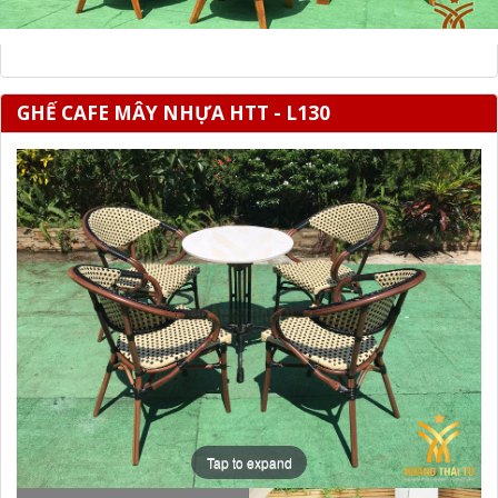
GHẾ CAFE MÂY NHỰA HTT - L130
Tap to expand