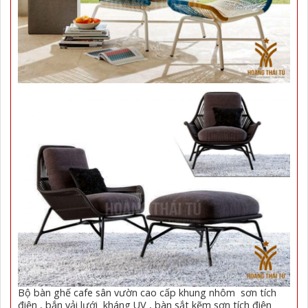
Bộ bàn ghế cafe sân vườn cao cấp khung nhôm sơn tích
điện , bắn vải lưới kháng UV , bàn sắt kẽm sơn tích điện