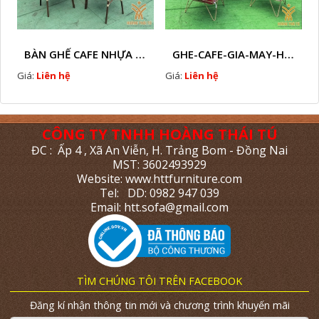
BÀN GHẾ CAFE NHỰA GIẢ MÂY HTT - L112
GHE-CAFE-GIA-MAY-HTT - L110
Giá:
Liên hệ
Giá:
Liên hệ
CÔNG TY TNHH HOÀNG THÁI TÚ
ĐC : Ấp 4 , Xã An Viễn, H. Trảng Bom - Đồng Nai
MST: 3602493929
Website: www.httfurniture.com
Tel: DD: 0982 947 039
Email: htt.sofa@gmail.com
TÌM CHÚNG TÔI TRÊN FACEBOOK
Đăng kí nhận thông tin mới và chương trình khuyến mãi