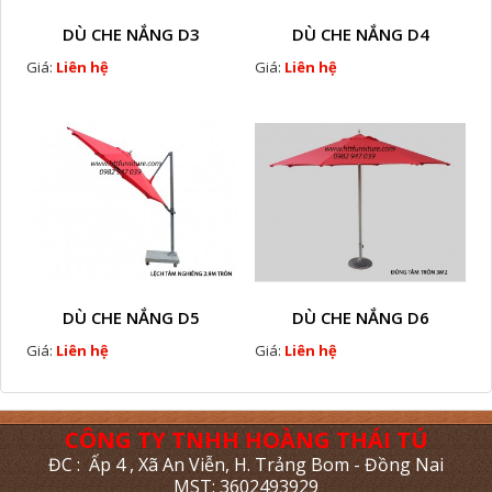
DÙ CHE NẮNG D3
DÙ CHE NẮNG D4
Giá:
Liên hệ
Giá:
Liên hệ
DÙ CHE NẮNG D5
DÙ CHE NẮNG D6
Giá:
Liên hệ
Giá:
Liên hệ
CÔNG TY TNHH HOÀNG THÁI TÚ
ĐC : Ấp 4 , Xã An Viễn, H. Trảng Bom - Đồng Nai
MST: 3602493929