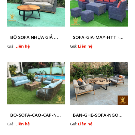
BỘ SOFA NHỰA GIẢ MÂY HTT - S86
SOFA-GIA-MAY-HTT - S61 COPY
Giá:
Liên hệ
Giá:
Liên hệ
BO-SOFA-CAO-CAP-NHUA-GIA-MAY-HTT - S88
BAN-GHE-SOFA-NGOAI-TROI-GIA-MAY-KN12
Giá:
Liên hệ
Giá:
Liên hệ