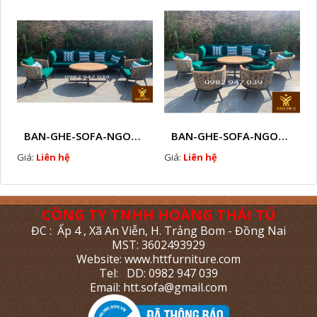
BAN-GHE-SOFA-NGOAI-TROI-GIA-MAY-KN11
BAN-GHE-SOFA-NGOAI-TROI-GIA-MAY-KN10
Giá:
Liên hệ
Giá:
Liên hệ
CÔNG TY TNHH HOÀNG THÁI TÚ
ĐC : Ấp 4 , Xã An Viễn, H. Trảng Bom - Đồng Nai
MST: 3602493929
Website: www.httfurniture.com
Tel: DD: 0982 947 039
Email: htt.sofa@gmail.com