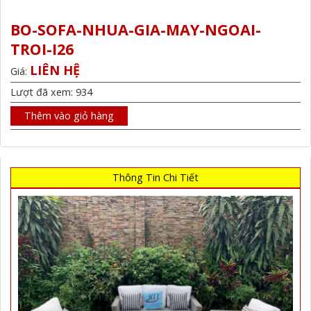
BO-SOFA-NHUA-GIA-MAY-NGOAI-
TROI-I26
LIÊN HỆ
Giá:
Lượt đã xem: 934
Thêm vào giỏ hàng
Thông Tin Chi Tiết