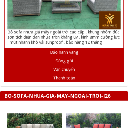
Bộ sofa nhựa giả mây ngoài trời cao cấp , khung nhôm đúc
sơn tích điện đan nhựa tròn kháng uv , kính 8mm cường lực
, mút nhanh khô vải sunproof , bảo hàng 12 tháng
Bảo hành vàng
Đóng gói
Vận chuyển
Thanh toán
BO-SOFA-NHUA-GIA-MAY-NGOAI-TROI-I26