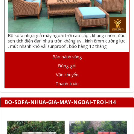
Bộ sofa nhựa giả mây ngoài trời cao cấp , khung nhôm đúc
sơn tích điện đan nhựa tròn kháng uv , kính 8mm cường lực
, mút nhanh khô vải sunproof , bảo hàng 12 tháng
Bảo hành vàng
Đóng gói
Vận chuyển
Thanh toán
BO-SOFA-NHUA-GIA-MAY-NGOAI-TROI-I14