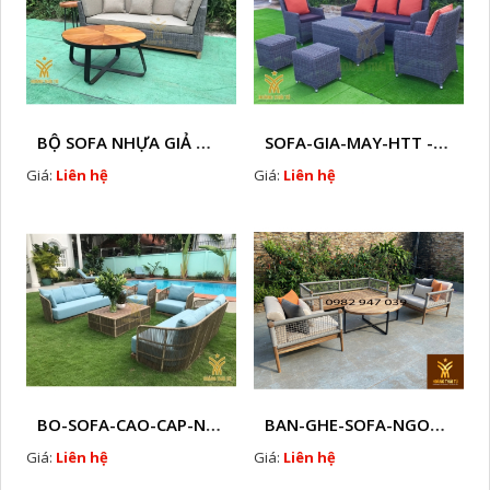
BỘ SOFA NHỰA GIẢ MÂY HTT - S86
SOFA-GIA-MAY-HTT - S61 COPY
Giá:
Liên hệ
Giá:
Liên hệ
BO-SOFA-CAO-CAP-NHUA-GIA-MAY-HTT - S88
BAN-GHE-SOFA-NGOAI-TROI-GIA-MAY-KN12
Giá:
Liên hệ
Giá:
Liên hệ