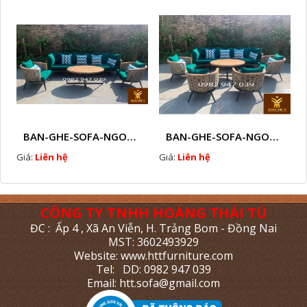
BAN-GHE-SOFA-NGOAI-TROI-GIA-MAY-KN11
BAN-GHE-SOFA-NGOAI-TROI-GIA-MAY-KN10
Giá:
Liên hệ
Giá:
Liên hệ
CÔNG TY TNHH HOÀNG THÁI TÚ
ĐC : Ấp 4 , Xã An Viễn, H. Trảng Bom - Đồng Nai
MST: 3602493929
Website: www.httfurniture.com
Tel: DD: 0982 947 039
Email: htt.sofa@gmail.com