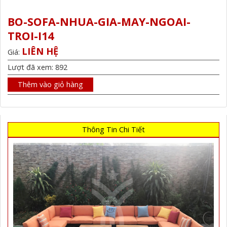
BO-SOFA-NHUA-GIA-MAY-NGOAI-
TROI-I14
LIÊN HỆ
Giá:
Lượt đã xem: 892
Thêm vào giỏ hàng
Thông Tin Chi Tiết