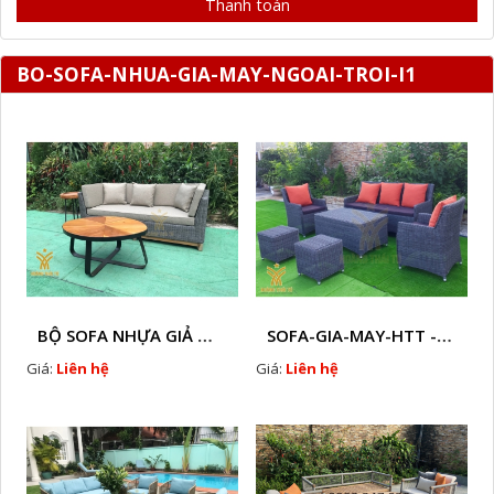
Thanh toán
BO-SOFA-NHUA-GIA-MAY-NGOAI-TROI-I1
BỘ SOFA NHỰA GIẢ MÂY HTT - S86
SOFA-GIA-MAY-HTT - S61 COPY
Giá:
Liên hệ
Giá:
Liên hệ