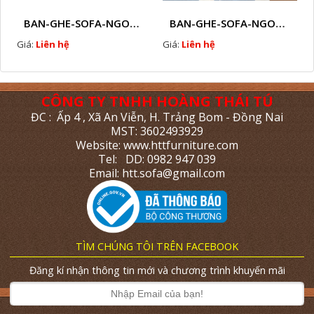
BAN-GHE-SOFA-NGOAI-TROI-GIA-MAY-KN11
BAN-GHE-SOFA-NGOAI-TROI-GIA-MAY-KN10
Giá:
Liên hệ
Giá:
Liên hệ
CÔNG TY TNHH HOÀNG THÁI TÚ
ĐC : Ấp 4 , Xã An Viễn, H. Trảng Bom - Đồng Nai
MST: 3602493929
Website: www.httfurniture.com
Tel: DD: 0982 947 039
Email: htt.sofa@gmail.com
TÌM CHÚNG TÔI TRÊN FACEBOOK
Đăng kí nhận thông tin mới và chương trình khuyến mãi