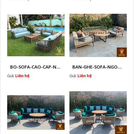
BO-SOFA-CAO-CAP-NHUA-GIA-MAY-HTT - S88
BAN-GHE-SOFA-NGOAI-TROI-GIA-MAY-KN12
Giá:
Liên hệ
Giá:
Liên hệ