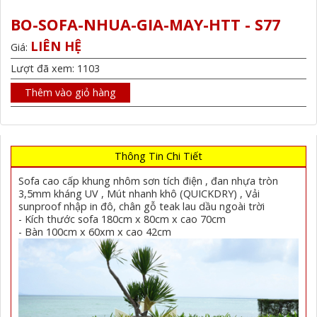
BO-SOFA-NHUA-GIA-MAY-HTT - S77
LIÊN HỆ
Giá:
Lượt đã xem: 1103
Thêm vào giỏ hàng
Thông Tin Chi Tiết
Sofa cao cấp khung nhôm sơn tích điện , đan nhựa tròn
3,5mm kháng UV , Mút nhanh khô (QUICKDRY) , Vải
sunproof nhập in đô, chân gỗ teak lau dầu ngoài trời
- Kích thước sofa 180cm x 80cm x cao 70cm
- Bàn 100cm x 60xm x cao 42cm