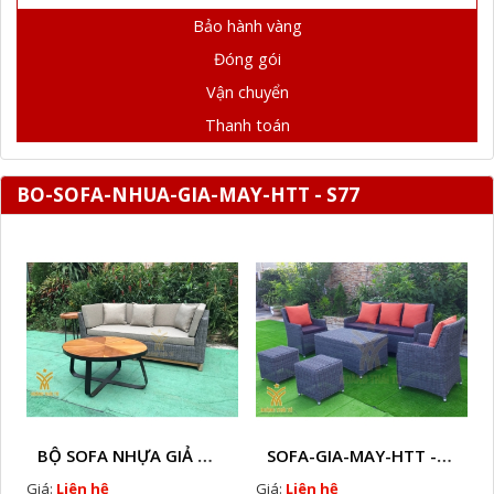
Bảo hành vàng
Đóng gói
Vận chuyển
Thanh toán
BO-SOFA-NHUA-GIA-MAY-HTT - S77
BỘ SOFA NHỰA GIẢ MÂY HTT - S86
SOFA-GIA-MAY-HTT - S61 COPY
Giá:
Liên hệ
Giá:
Liên hệ