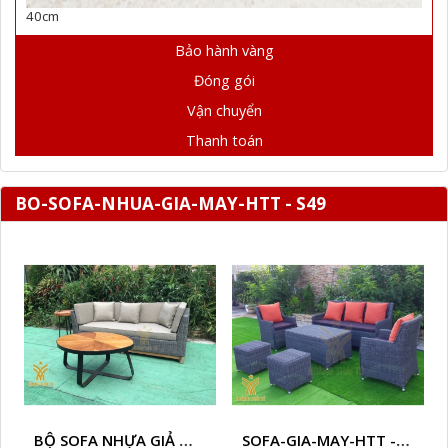
40cm
Bảo hành vàng
Đóng gói
Vận chuyển
Thanh toán
BO-SOFA-NHUA-GIA-MAY-HTT - S49
BỘ SOFA NHỰA GIẢ MÂY HTT - S86
SOFA-GIA-MAY-HTT - S61 COPY