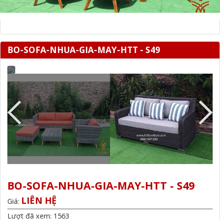
BO-SOFA-NHUA-GIA-MAY-HTT - S49
BO-SOFA-NHUA-GIA-MAY-HTT - S49
LIÊN HỆ
Giá:
Lượt đã xem: 1563