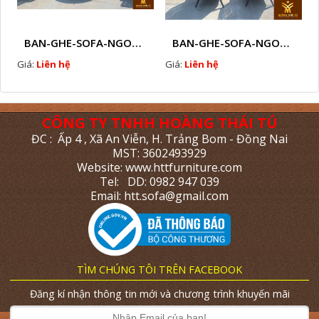
BAN-GHE-SOFA-NGOAI-TROI-GIA-MAY-KN11
BAN-GHE-SOFA-NGOAI-TROI-GIA-MAY-KN10
Giá:
Liên hệ
Giá:
Liên hệ
CÔNG TY TNHH HOÀNG THÁI TÚ
ĐC : Ấp 4 , Xã An Viễn, H. Trảng Bom - Đồng Nai
MST: 3602493929
Website: www.httfurniture.com
Tel: DD: 0982 947 039
Email: htt.sofa@gmail.com
TÌM CHÚNG TÔI TRÊN FACEBOOK
Đăng kí nhận thông tin mới và chương trình khuyến mãi