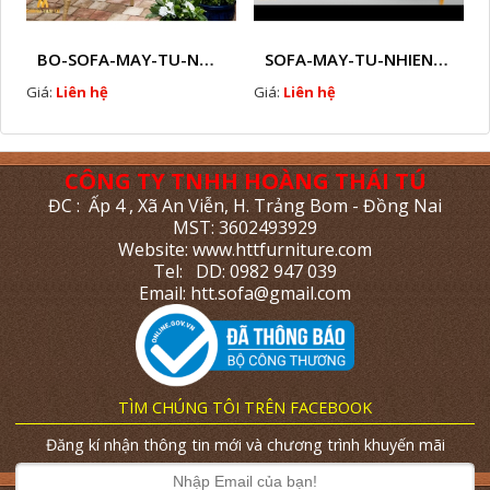
BO-SOFA-MAY-TU-NHIEN-HTT - M6
SOFA-MAY-TU-NHIEN-HTT - M7
Giá:
Liên hệ
Giá:
Liên hệ
CÔNG TY TNHH HOÀNG THÁI TÚ
ĐC : Ấp 4 , Xã An Viễn, H. Trảng Bom - Đồng Nai
MST: 3602493929
Website: www.httfurniture.com
Tel: DD: 0982 947 039
Email: htt.sofa@gmail.com
TÌM CHÚNG TÔI TRÊN FACEBOOK
Đăng kí nhận thông tin mới và chương trình khuyến mãi