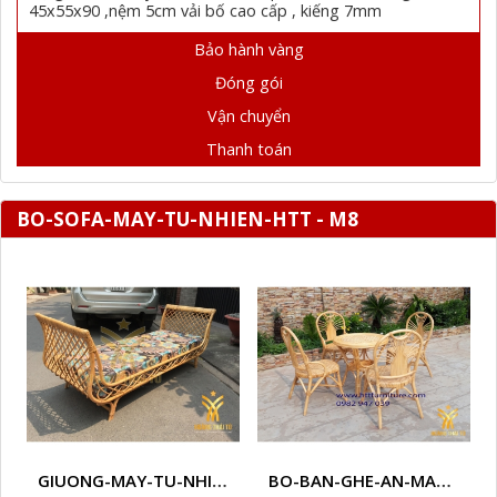
45x55x90 ,nệm 5cm vải bố cao cấp , kiếng 7mm
Bảo hành vàng
Đóng gói
Vận chuyển
Thanh toán
BO-SOFA-MAY-TU-NHIEN-HTT - M8
GIUONG-MAY-TU-NHIEN-HTT - M1
BO-BAN-GHE-AN-MAY-TU-NHIEN-HTT - M3