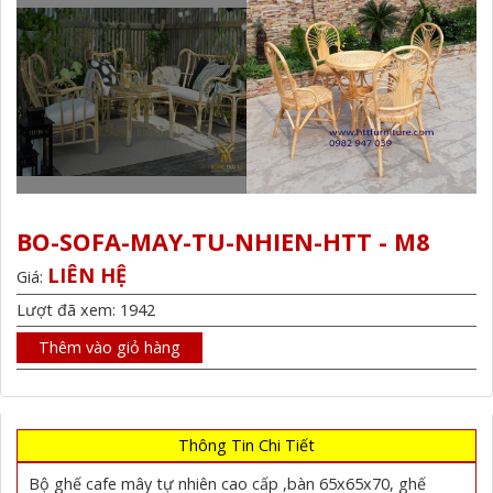
BO-SOFA-MAY-TU-NHIEN-HTT - M8
LIÊN HỆ
Giá:
Lượt đã xem: 1942
Thêm vào giỏ hàng
Thông Tin Chi Tiết
Bộ ghế cafe mây tự nhiên cao cấp ,bàn 65x65x70, ghế