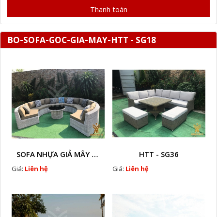
Thanh toán
BO-SOFA-GOC-GIA-MAY-HTT - SG18
SOFA NHỰA GIẢ MÂY HTT - SG7
HTT - SG36
Giá:
Liên hệ
Giá:
Liên hệ