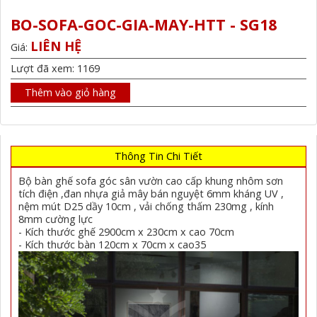
BO-SOFA-GOC-GIA-MAY-HTT - SG18
LIÊN HỆ
Giá:
Lượt đã xem: 1169
Thêm vào giỏ hàng
Thông Tin Chi Tiết
Bộ bàn ghế sofa góc sân vườn cao cấp khung nhôm sơn
tích điện ,đan nhựa giả mây bán nguyệt 6mm kháng UV ,
nệm mút D25 dầy 10cm , vải chống thấm 230mg , kính
8mm cường lực
- Kích thước ghế 2900cm x 230cm x cao 70cm
- Kích thước bàn 120cm x 70cm x cao35