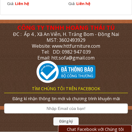
Giá:
Liên hệ
Giá:
Liên hệ
CÔNG TY TNHH HOÀNG THÁI TÚ
ĐC : Ấp 4 , Xã An Viễn, H. Trảng Bom - Đồng Nai
MST: 3602493929
Website: www.httfurniture.com
Tel: DD: 0982 947 039
Email: htt.sofa@gmail.com
TÌM CHÚNG TÔI TRÊN FACEBOOK
Đăng kí nhận thông tin mới và chương trình khuyến mãi
Đăng ký
Chat Facebook với Chúng tôi