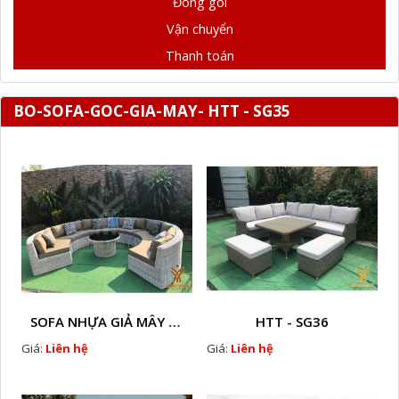
Đóng gói
Vận chuyển
Thanh toán
BO-SOFA-GOC-GIA-MAY- HTT - SG35
SOFA NHỰA GIẢ MÂY HTT - SG7
HTT - SG36
Giá:
Liên hệ
Giá:
Liên hệ