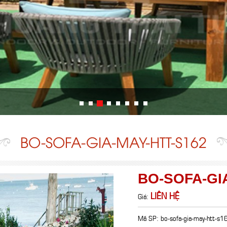
BO-SOFA-GIA-MAY-HTT-S162
BO-SOFA-GI
LIÊN HỆ
Giá:
Mã SP: bo-sofa-gia-may-htt-s1