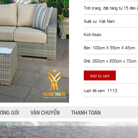
Tình trạng: đặt hàng từ 15 đên
Xuất xứ: Việt Nam
Kích thước:
Bàn: 100cm X 55cm X 45cm
Ghế: 260cm x 200cm x 72cm
Add to cart
Lượt đã xem: 1113
ÓNG GÓI
VẬN CHUYỂN
THANH TOÁN