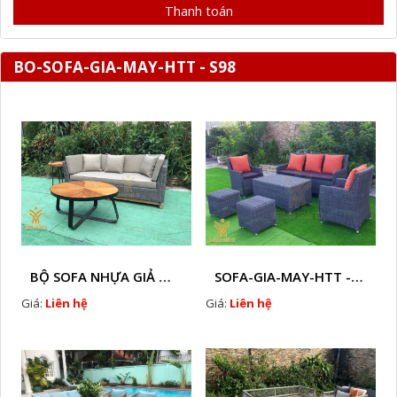
Thanh toán
BO-SOFA-GIA-MAY-HTT - S98
BỘ SOFA NHỰA GIẢ MÂY HTT - S86
SOFA-GIA-MAY-HTT - S61 COPY
Giá:
Liên hệ
Giá:
Liên hệ