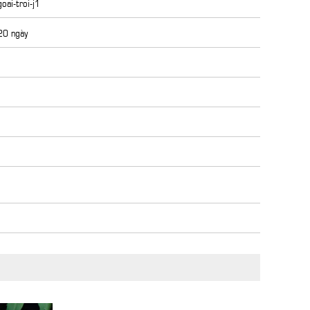
oai-troi-j1
 20 ngày