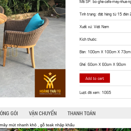
Mã SP: bo-ghe-cafe-may-nhua-ng
Tình trạng: đặt hàng từ 15 đên
Xuất xứ: Việt Nam
Kích thước:
Bàn: 100cm X 100cm X 73cm
Ghế: 60cm X 60cm X 90cm
Add to cart
Lượt đã xem: 1065
ÓNG GÓI
VẬN CHUYỂN
THANH TOÁN
 mây mút nhanh khô , gỗ teak nhập khẩu