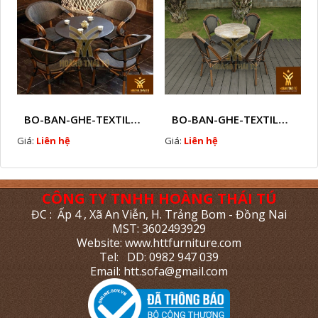
BO-BAN-GHE-TEXTILENE-NGOAI-TROI-HTTBC3
BO-BAN-GHE-TEXTILENE-NGOAI-TROI-HTTBC4
Giá:
Liên hệ
Giá:
Liên hệ
CÔNG TY TNHH HOÀNG THÁI TÚ
ĐC : Ấp 4 , Xã An Viễn, H. Trảng Bom - Đồng Nai
MST: 3602493929
Website: www.httfurniture.com
Tel: DD: 0982 947 039
Email: htt.sofa@gmail.com