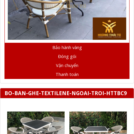
Bảo hành vàng
Đóng gói
Vận chuyển
Thanh toán
BO-BAN-GHE-TEXTILENE-NGOAI-TROI-HTTBC9