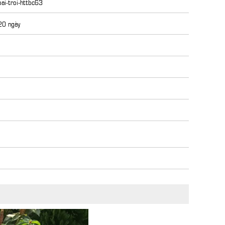
ai-troi-httbc63
 20 ngày