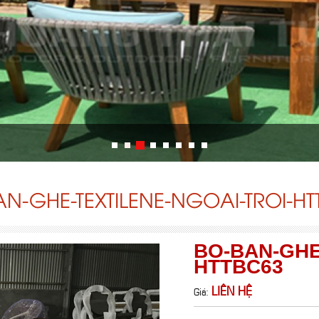
N-GHE-TEXTILENE-NGOAI-TROI-H
BO-BAN-GHE
HTTBC63
LIÊN HỆ
Giá: