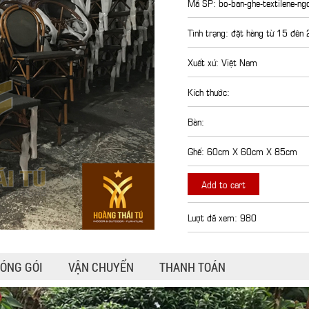
Mã SP: bo-ban-ghe-textilene-ngo
Tình trạng: đặt hàng từ 15 đên
Xuất xứ: Việt Nam
Kích thước:
Bàn:
Ghế: 60cm X 60cm X 85cm
Add to cart
Lượt đã xem: 980
ÓNG GÓI
VẬN CHUYỂN
THANH TOÁN