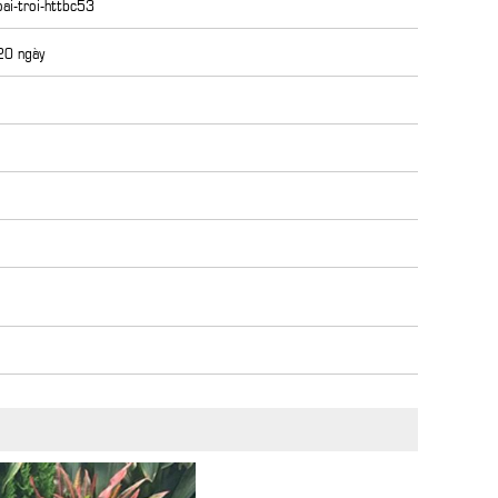
ai-troi-httbc53
 20 ngày