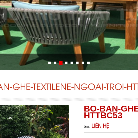
N-GHE-TEXTILENE-NGOAI-TROI-H
BO-BAN-GHE
HTTBC53
LIÊN HỆ
Giá: