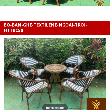
BO-BAN-GHE-TEXTILENE-NGOAI-TROI-
HTTBC50
Tap to expand