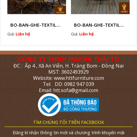
BO-BAN-GHE-TEXTILENE-NGOAI-TROI-HTTBC3
BO-BAN-GHE-TEXTILENE-NGOAI-TROI-HTTBC4
Giá:
Liên hệ
Giá:
Liên hệ
CÔNG TY TNHH HOÀNG THÁI TÚ
ĐC : Ấp 4 , Xã An Viễn, H. Trảng Bom - Đồng Nai
MST: 3602493929
Website: www.httfurniture.com
Tel: DD: 0982 947 039
Email: htt.sofa@gmail.com
TÌM CHÚNG TÔI TRÊN FACEBOOK
Đăng kí nhận thông tin mới và chương trình khuyến mãi