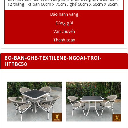
12 tháng , kt bàn 60cm x 75cm , ghế 60cm X 60cm X 85cm
Bảo hành vàng
Đóng gói
Vận chuyển
Thanh toán
BO-BAN-GHE-TEXTILENE-NGOAI-TROI-
HTTBC50