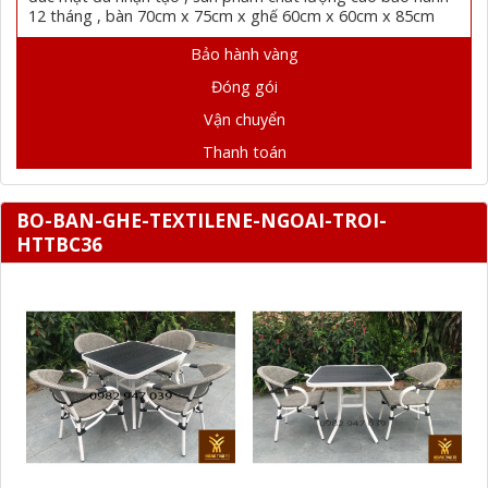
12 tháng , bàn 70cm x 75cm x ghế 60cm x 60cm x 85cm
Bảo hành vàng
Đóng gói
Vận chuyển
Thanh toán
BO-BAN-GHE-TEXTILENE-NGOAI-TROI-
HTTBC36