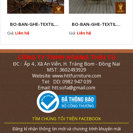
BO-BAN-GHE-TEXTILENE-NGOAI-TROI-HTTBC3
BO-BAN-GHE-TEXTILENE-NGOAI-TROI-HTTBC4
Giá:
Liên hệ
Giá:
Liên hệ
CÔNG TY TNHH HOÀNG THÁI TÚ
ĐC : Ấp 4 , Xã An Viễn, H. Trảng Bom - Đồng Nai
MST: 3602493929
Website: www.httfurniture.com
Tel: DD: 0982 947 039
Email: htt.sofa@gmail.com
TÌM CHÚNG TÔI TRÊN FACEBOOK
Đăng kí nhận thông tin mới và chương trình khuyến mãi