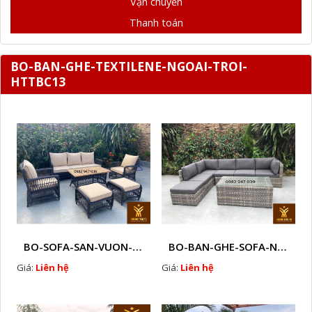
Vận chuyển
Thanh toán
BO-BAN-GHE-TEXTILENE-NGOAI-TROI-
HTTBC13
BO-SOFA-SAN-VUON-CAO-CAP-MAY-NHUA-LK1
BO-BAN-GHE-SOFA-NHUA-GIA-MAY-NGOAI-TROI-N11
Giá:
Liên hệ
Giá:
Liên hệ