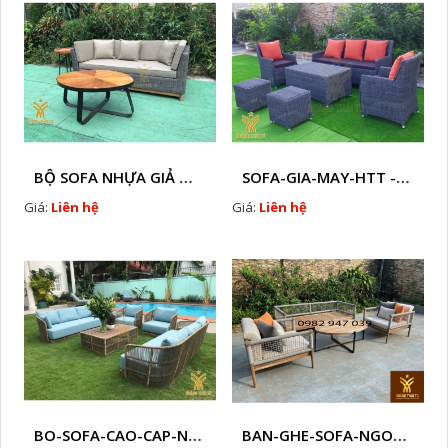
BỘ SOFA NHỰA GIẢ MÂY HTT - S86
SOFA-GIA-MAY-HTT - S61 COPY
Giá:
Liên hệ
Giá:
Liên hệ
BO-SOFA-CAO-CAP-NHUA-GIA-MAY-HTT - S88
BAN-GHE-SOFA-NGOAI-TROI-GIA-MAY-KN12