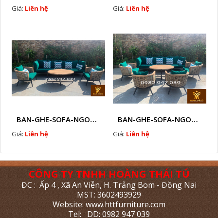
Giá:
Liên hệ
Giá:
Liên hệ
BAN-GHE-SOFA-NGOAI-TROI-GIA-MAY-KN11
BAN-GHE-SOFA-NGOAI-TROI-GIA-MAY-KN10
Giá:
Liên hệ
Giá:
Liên hệ
CÔNG TY TNHH HOÀNG THÁI TÚ
ĐC : Ấp 4 , Xã An Viễn, H. Trảng Bom - Đồng Nai
MST: 3602493929
Website: www.httfurniture.com
Tel: DD: 0982 947 039