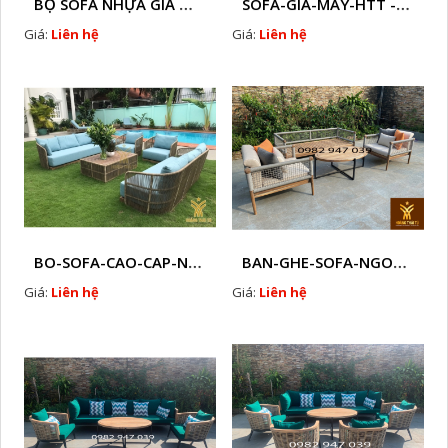
BỘ SOFA NHỰA GIẢ MÂY HTT - S86
SOFA-GIA-MAY-HTT - S61 COPY
Giá:
Liên hệ
Giá:
Liên hệ
BO-SOFA-CAO-CAP-NHUA-GIA-MAY-HTT - S88
BAN-GHE-SOFA-NGOAI-TROI-GIA-MAY-KN12
Giá:
Liên hệ
Giá:
Liên hệ