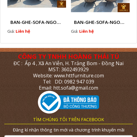
BAN-GHE-SOFA-NGOAI-TROI-GIA-MAY-KN11
BAN-GHE-SOFA-NGOAI-TROI-GIA-MAY-KN10
Giá:
Liên hệ
Giá:
Liên hệ
CÔNG TY TNHH HOÀNG THÁI TÚ
ĐC : Ấp 4 , Xã An Viễn, H. Trảng Bom - Đồng Nai
MST: 3602493929
Website: www.httfurniture.com
Tel: DD: 0982 947 039
Email: htt.sofa@gmail.com
TÌM CHÚNG TÔI TRÊN FACEBOOK
Đăng kí nhận thông tin mới và chương trình khuyến mãi