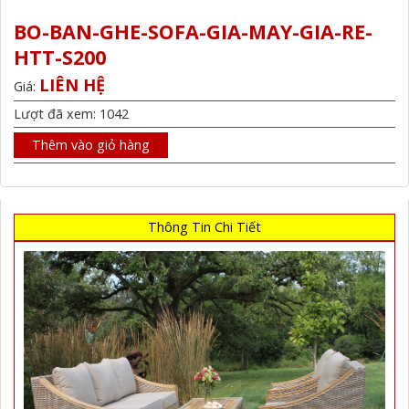
BO-BAN-GHE-SOFA-GIA-MAY-GIA-RE-
HTT-S200
LIÊN HỆ
Giá:
Lượt đã xem: 1042
Thêm vào giỏ hàng
Thông Tin Chi Tiết