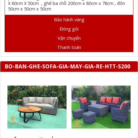
X 60cm X 50cm , ghế ba chỗ 200cm x 80cm x 78cm , đôn
50cm x 50cm x 50cm
Bảo hành vàng
Đóng gói
Vận chuyển
Thanh toán
BO-BAN-GHE-SOFA-GIA-MAY-GIA-RE-HTT-S200