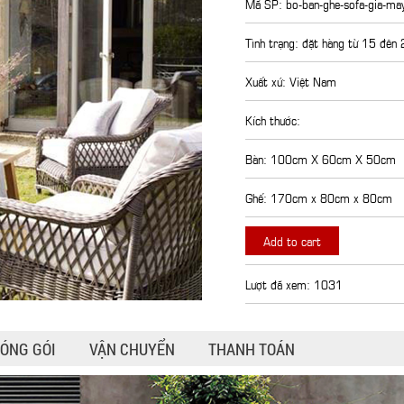
Mã SP: bo-ban-ghe-sofa-gia-may
Tình trạng: đặt hàng từ 15 đên
Xuất xứ: Việt Nam
Kích thước:
Bàn: 100cm X 60cm X 50cm
Ghế: 170cm x 80cm x 80cm
Add to cart
Lượt đã xem: 1031
ÓNG GÓI
VẬN CHUYỂN
THANH TOÁN