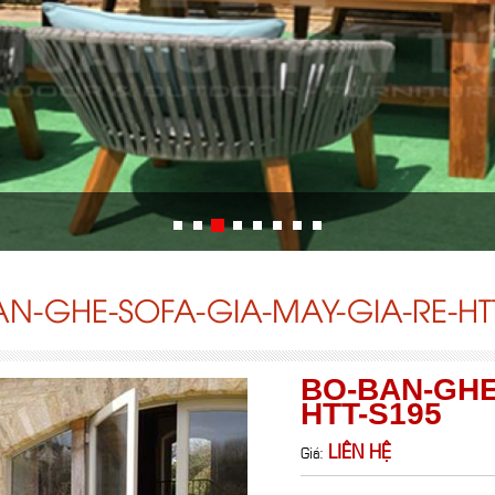
N-GHE-SOFA-GIA-MAY-GIA-RE-HT
BO-BAN-GHE
HTT-S195
LIÊN HỆ
Giá: