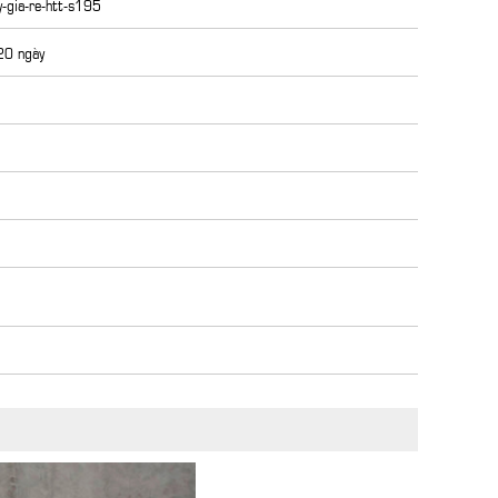
-gia-re-htt-s195
 20 ngày