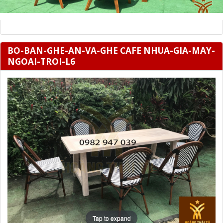
BO-BAN-GHE-AN-VA-GHE CAFE NHUA-GIA-MAY-
NGOAI-TROI-L6
Tap to expand