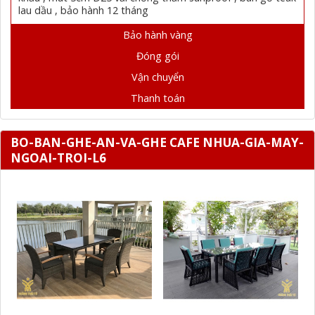
lau dầu , bảo hành 12 tháng
Bảo hành vàng
Đóng gói
Vận chuyển
Thanh toán
BO-BAN-GHE-AN-VA-GHE CAFE NHUA-GIA-MAY-
NGOAI-TROI-L6