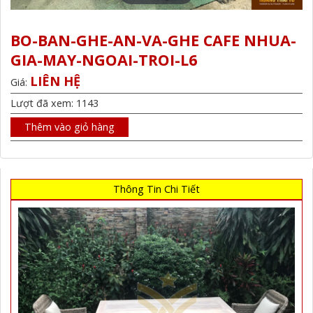
BO-BAN-GHE-AN-VA-GHE CAFE NHUA-
GIA-MAY-NGOAI-TROI-L6
LIÊN HỆ
Giá:
Lượt đã xem: 1143
Thêm vào giỏ hàng
Thông Tin Chi Tiết