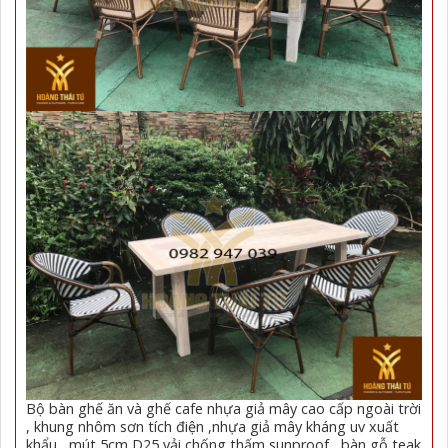
Bộ bàn ghế ăn và ghế cafe nhựa giả mây cao cấp ngoài trời
, khung nhôm sơn tích điện ,nhựa giả mây kháng uv xuất
khẩu , mút 5cm D25 vải chống thấm sunproof , bàn gỗ teak