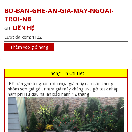
BO-BAN-GHE-AN-GIA-MAY-NGOAI-
TROI-N8
LIÊN HỆ
Giá:
Lượt đã xem: 1122
Thêm vào giỏ hàng
Thông Tin Chi Tiết
Bộ bàn ghế ă ngoài trời nhựa giả mây cao cấp khung
nhôm sơn giả gỗ , nhựa giả mây kháng uv , gỗ teak nhập
nam phi lau dầu hà lan bảo hành 12 tháng