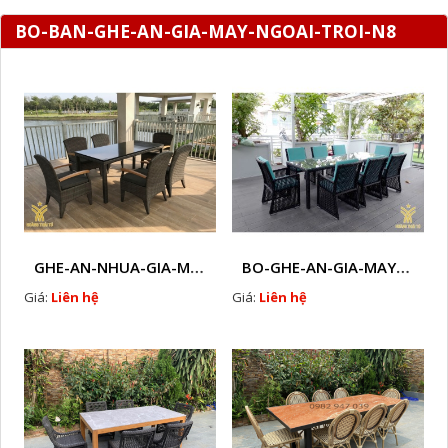
BO-BAN-GHE-AN-GIA-MAY-NGOAI-TROI-N8
GHE-AN-NHUA-GIA-MAY-HTT - B37
BO-GHE-AN-GIA-MAY- HTT - B33
Giá:
Liên hệ
Giá:
Liên hệ