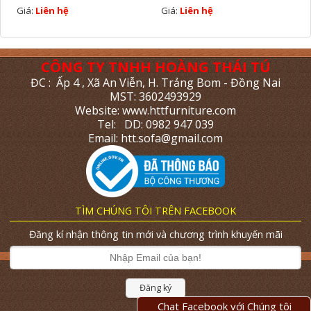
Giá:
Liên hệ
Giá:
Liên hệ
CÔNG TY TNHH HOÀNG THÁI TÚ
ĐC : Ấp 4 , Xã An Viễn, H. Trảng Bom - Đồng Nai
MST: 3602493929
Website: www.httfurniture.com
Tel: DD: 0982 947 039
Email: htt.sofa@gmail.com
TÌM CHÚNG TÔI TRÊN FACEBOOK
Đăng kí nhận thông tin mới và chương trình khuyến mãi
Đăng ký
Chat Facebook với Chúng tôi