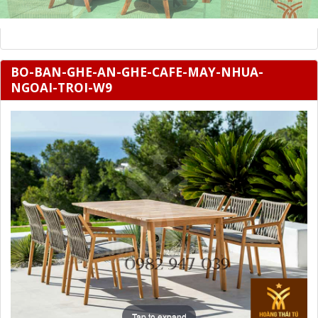
BO-BAN-GHE-AN-GHE-CAFE-MAY-NHUA-
NGOAI-TROI-W9
Tap to expand