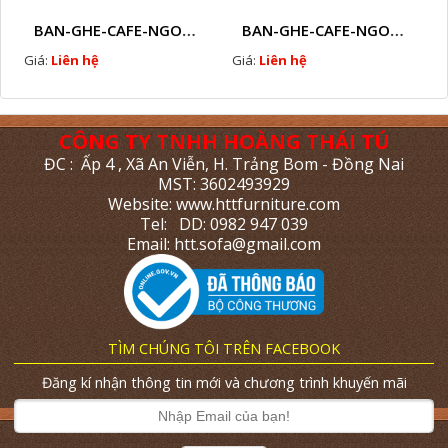
BAN-GHE-CAFE-NGOAI-TROI-J5
BAN-GHE-CAFE-NGOAI-TROI-J6
Giá:
Liên hệ
Giá:
Liên hệ
CÔNG TY TNHH HOÀNG THÁI TÚ
ĐC : Ấp 4 , Xã An Viễn, H. Trảng Bom - Đồng Nai
MST: 3602493929
Website: www.httfurniture.com
Tel: DD: 0982 947 039
Email: htt.sofa@gmail.com
TÌM CHÚNG TÔI TRÊN FACEBOOK
Đăng kí nhận thông tin mới và chương trình khuyến mãi