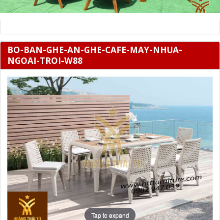
BO-BAN-GHE-AN-GHE-CAFE-MAY-NHUA-
NGOAI-TROI-W88
Tap to expand