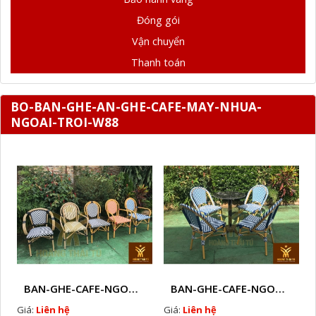
Đóng gói
Vận chuyển
Thanh toán
BO-BAN-GHE-AN-GHE-CAFE-MAY-NHUA-
NGOAI-TROI-W88
BAN-GHE-CAFE-NGOAI-TROI-J3
BAN-GHE-CAFE-NGOAI-TROI-J1
Giá:
Liên hệ
Giá:
Liên hệ