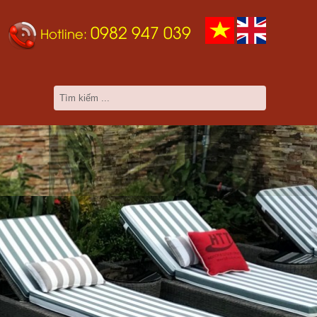
0982 947 039
Hotline: