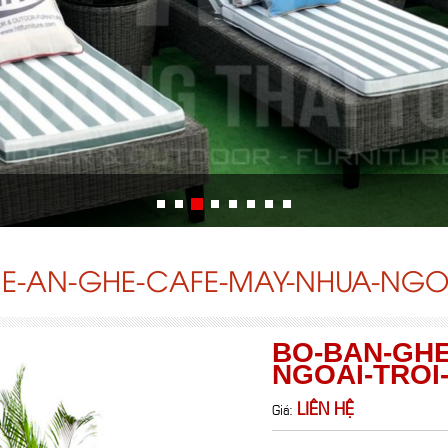
E-AN-GHE-CAFE-MAY-NHUA-NGOA
BO-BAN-GHE
NGOAI-TROI
LIÊN HỆ
Giá: