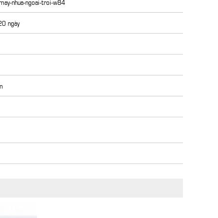
may-nhua-ngoai-troi-w84
 20 ngày
m