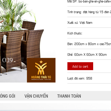
Mã SP: bo-ban-ghe-an-ghe-cafe-
Tình trạng: đặt hàng từ 15 đên
Xuất xứ: Việt Nam
Kích thước:
Bàn: 200cm x 80cm x cao75c
Ghế: 60cm X 60cm X 90cm
Add to cart
Lượt đã xem: 958
ÓNG GÓI
VẬN CHUYỂN
THANH TOÁN