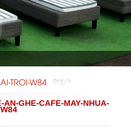
I-TROI-W84
-AN-GHE-CAFE-MAY-NHUA-
-W84