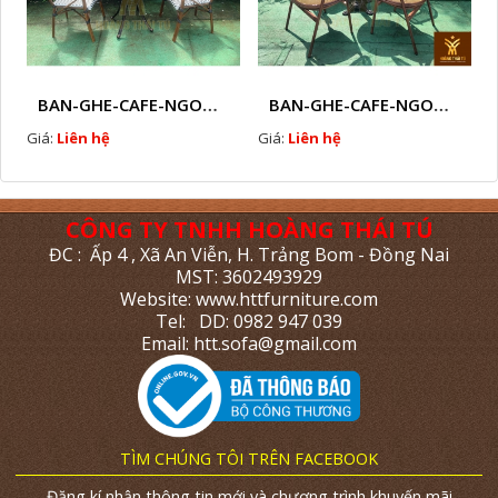
BAN-GHE-CAFE-NGOAI-TROI-J5
BAN-GHE-CAFE-NGOAI-TROI-J6
Giá:
Liên hệ
Giá:
Liên hệ
CÔNG TY TNHH HOÀNG THÁI TÚ
ĐC : Ấp 4 , Xã An Viễn, H. Trảng Bom - Đồng Nai
MST: 3602493929
Website: www.httfurniture.com
Tel: DD: 0982 947 039
Email: htt.sofa@gmail.com
TÌM CHÚNG TÔI TRÊN FACEBOOK
Đăng kí nhận thông tin mới và chương trình khuyến mãi