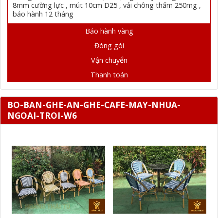
8mm cường lực , mút 10cm D25 , vải chông thấm 250mg ,
bảo hành 12 tháng
Bảo hành vàng
Đóng gói
Vận chuyển
Thanh toán
BO-BAN-GHE-AN-GHE-CAFE-MAY-NHUA-
NGOAI-TROI-W6