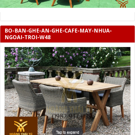
BO-BAN-GHE-AN-GHE-CAFE-MAY-NHUA-
NGOAI-TROI-W48
Tap to expand