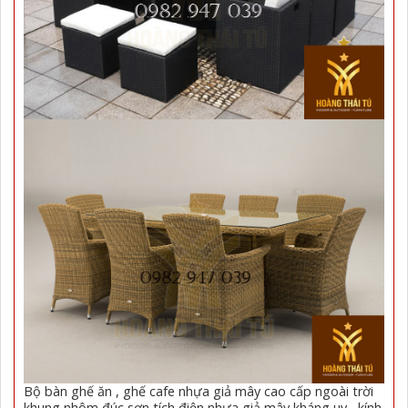
Bộ bàn ghế ăn , ghế cafe nhựa giả mây cao cấp ngoài trời
khung nhôm đúc sơn tích điện nhựa giả mây kháng uv , kính