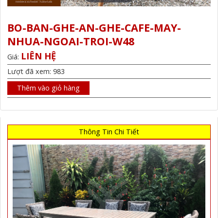
BO-BAN-GHE-AN-GHE-CAFE-MAY-
NHUA-NGOAI-TROI-W48
LIÊN HỆ
Giá:
Lượt đã xem: 983
Thêm vào giỏ hàng
Thông Tin Chi Tiết