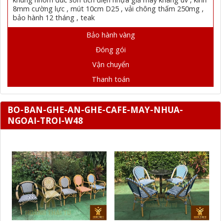
8mm cường lực , mút 10cm D25 , vải chông thấm 250mg ,
bảo hành 12 tháng , teak
Bảo hành vàng
Đóng gói
Vận chuyển
Thanh toán
BO-BAN-GHE-AN-GHE-CAFE-MAY-NHUA-
NGOAI-TROI-W48