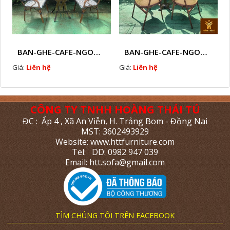
BAN-GHE-CAFE-NGOAI-TROI-J5
BAN-GHE-CAFE-NGOAI-TROI-J6
Giá:
Liên hệ
Giá:
Liên hệ
CÔNG TY TNHH HOÀNG THÁI TÚ
ĐC : Ấp 4 , Xã An Viễn, H. Trảng Bom - Đồng Nai
MST: 3602493929
Website: www.httfurniture.com
Tel: DD: 0982 947 039
Email: htt.sofa@gmail.com
TÌM CHÚNG TÔI TRÊN FACEBOOK