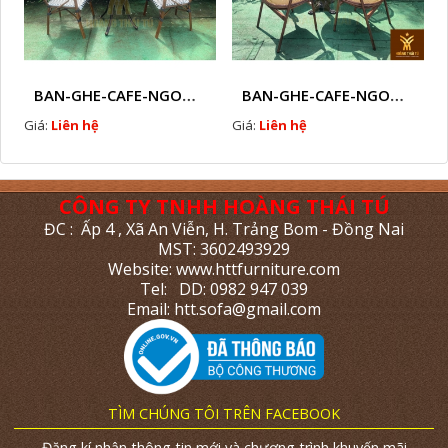
BAN-GHE-CAFE-NGOAI-TROI-J5
BAN-GHE-CAFE-NGOAI-TROI-J6
Giá:
Liên hệ
Giá:
Liên hệ
CÔNG TY TNHH HOÀNG THÁI TÚ
ĐC : Ấp 4 , Xã An Viễn, H. Trảng Bom - Đồng Nai
MST: 3602493929
Website: www.httfurniture.com
Tel: DD: 0982 947 039
Email: htt.sofa@gmail.com
TÌM CHÚNG TÔI TRÊN FACEBOOK
Đăng kí nhận thông tin mới và chương trình khuyến mãi