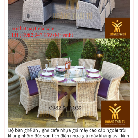
Bộ bàn ghế ăn , ghế cafe nhựa giả mây cao cấp ngoài trời
khung nhôm đúc sơn tích điện nhựa giả mây kháng uv , kính