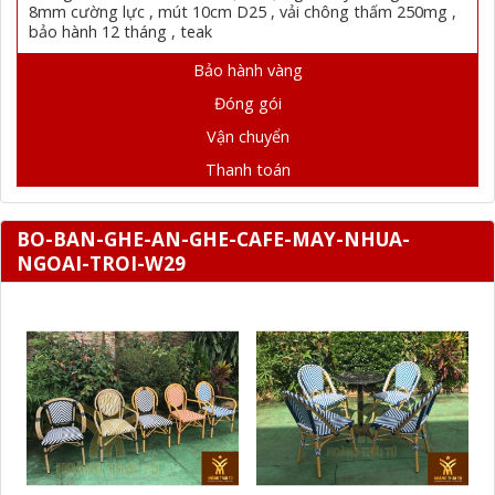
8mm cường lực , mút 10cm D25 , vải chông thấm 250mg ,
bảo hành 12 tháng , teak
Bảo hành vàng
Đóng gói
Vận chuyển
Thanh toán
BO-BAN-GHE-AN-GHE-CAFE-MAY-NHUA-
NGOAI-TROI-W29