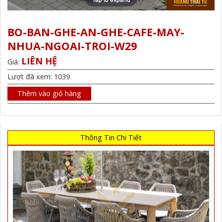
BO-BAN-GHE-AN-GHE-CAFE-MAY-
NHUA-NGOAI-TROI-W29
LIÊN HỆ
Giá:
Lượt đã xem: 1039
Thêm vào giỏ hàng
Thông Tin Chi Tiết