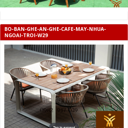
BO-BAN-GHE-AN-GHE-CAFE-MAY-NHUA-
NGOAI-TROI-W29
Tap to expand