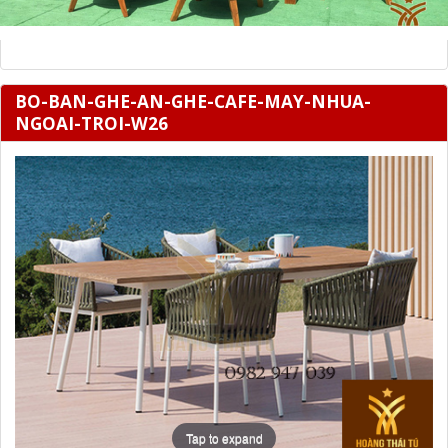
BO-BAN-GHE-AN-GHE-CAFE-MAY-NHUA-
NGOAI-TROI-W26
Tap to expand