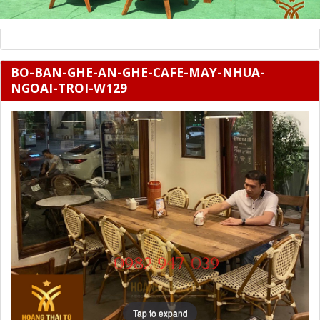
BO-BAN-GHE-AN-GHE-CAFE-MAY-NHUA-
NGOAI-TROI-W129
Tap to expand