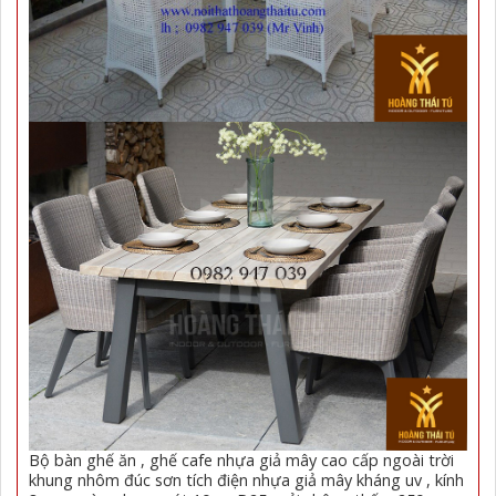
Bộ bàn ghế ăn , ghế cafe nhựa giả mây cao cấp ngoài trời
khung nhôm đúc sơn tích điện nhựa giả mây kháng uv , kính