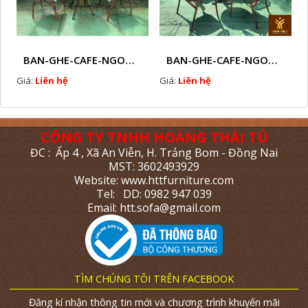
BAN-GHE-CAFE-NGOAI-TROI-J5
BAN-GHE-CAFE-NGOAI-TROI-J6
Giá:
Liên hệ
Giá:
Liên hệ
CÔNG TY TNHH HOÀNG THÁI TÚ
ĐC : Ấp 4 , Xã An Viễn, H. Trảng Bom - Đồng Nai
MST: 3602493929
Website: www.httfurniture.com
Tel: DD: 0982 947 039
Email: htt.sofa@gmail.com
TÌM CHÚNG TÔI TRÊN FACEBOOK
Đăng kí nhận thông tin mới và chương trình khuyến mãi