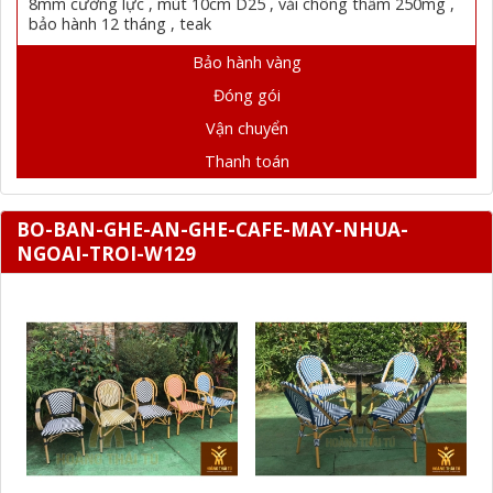
8mm cường lực , mút 10cm D25 , vải chông thấm 250mg ,
bảo hành 12 tháng , teak
Bảo hành vàng
Đóng gói
Vận chuyển
Thanh toán
BO-BAN-GHE-AN-GHE-CAFE-MAY-NHUA-
NGOAI-TROI-W129