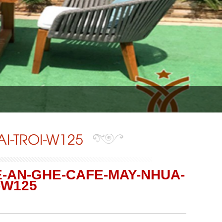
I-TROI-W125
-AN-GHE-CAFE-MAY-NHUA-
-W125