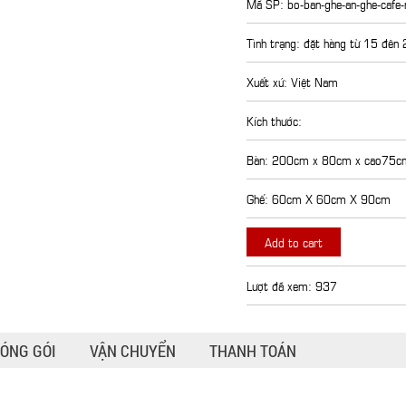
Mã SP: bo-ban-ghe-an-ghe-cafe
Tình trạng: đặt hàng từ 15 đên
Xuất xứ: Việt Nam
Kích thước:
Bàn: 200cm x 80cm x cao75c
Ghế: 60cm X 60cm X 90cm
Add to cart
Lượt đã xem: 937
ÓNG GÓI
VẬN CHUYỂN
THANH TOÁN