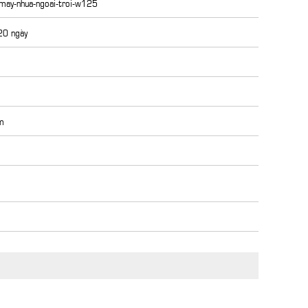
-may-nhua-ngoai-troi-w125
 20 ngày
m