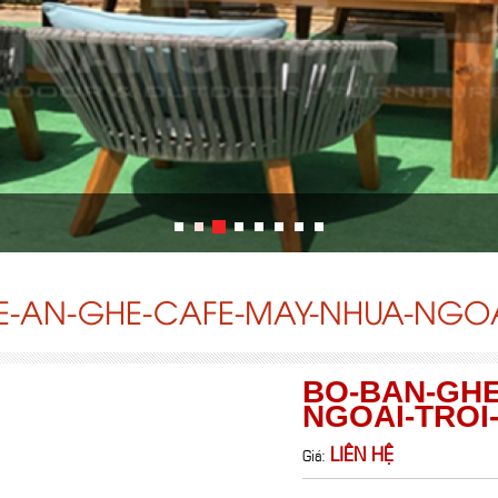
-AN-GHE-CAFE-MAY-NHUA-NGOA
BO-BAN-GHE
NGOAI-TROI
LIÊN HỆ
Giá: