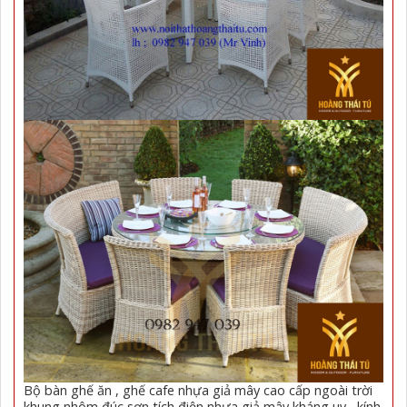
Bộ bàn ghế ăn , ghế cafe nhựa giả mây cao cấp ngoài trời
khung nhôm đúc sơn tích điện nhựa giả mây kháng uv , kính