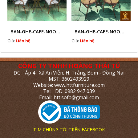
BAN-GHE-CAFE-NGOAI-TROI-J5
BAN-GHE-CAFE-NGOAI-TROI-J6
Giá:
Liên hệ
Giá:
Liên hệ
CÔNG TY TNHH HOÀNG THÁI TÚ
ĐC : Ấp 4 , Xã An Viễn, H. Trảng Bom - Đồng Nai
MST: 3602493929
Website: www.httfurniture.com
Tel: DD: 0982 947 039
Email: htt.sofa@gmail.com
TÌM CHÚNG TÔI TRÊN FACEBOOK