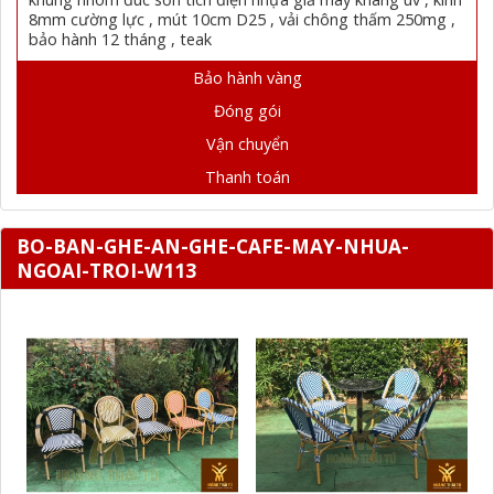
8mm cường lực , mút 10cm D25 , vải chông thấm 250mg ,
bảo hành 12 tháng , teak
Bảo hành vàng
Đóng gói
Vận chuyển
Thanh toán
BO-BAN-GHE-AN-GHE-CAFE-MAY-NHUA-
NGOAI-TROI-W113