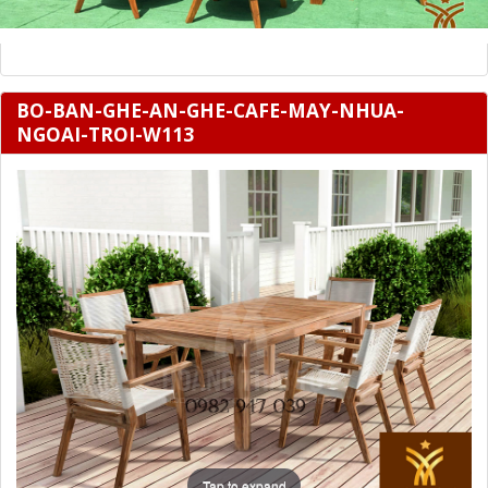
BO-BAN-GHE-AN-GHE-CAFE-MAY-NHUA-
NGOAI-TROI-W113
Tap to expand