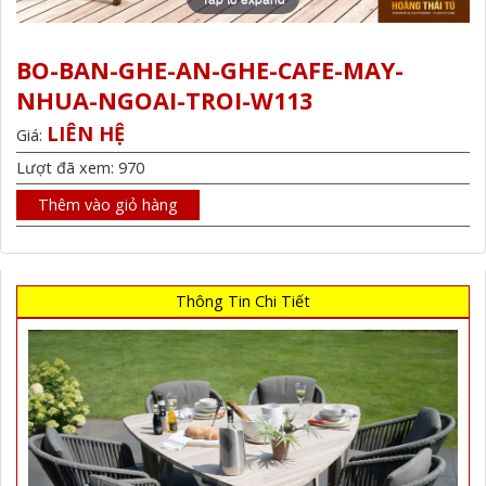
BO-BAN-GHE-AN-GHE-CAFE-MAY-
NHUA-NGOAI-TROI-W113
LIÊN HỆ
Giá:
Lượt đã xem: 970
Thêm vào giỏ hàng
Thông Tin Chi Tiết