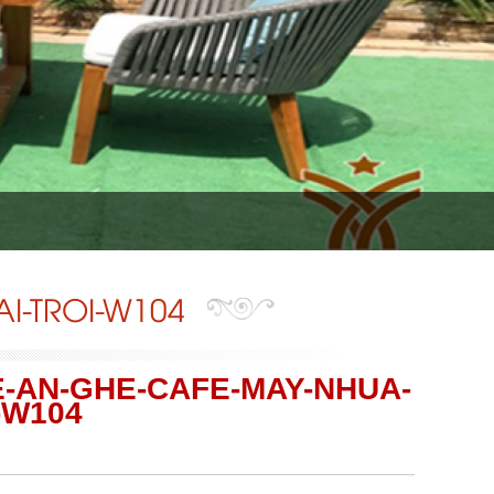
I-TROI-W104
-AN-GHE-CAFE-MAY-NHUA-
-W104