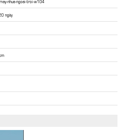
-may-nhua-ngoai-troi-w104
 20 ngày
 cm