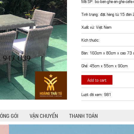
Mã SP: bo-ban-ghe-an-ghe-cafe
Tình trạng: đặt hàng từ 15 đên
Xuất xứ: Việt Nam
Kích thước:
Bàn: 160cm x 80cm x cao 73
Ghế: 45cm x 55cm x 90cm
Add to cart
Lượt đã xem: 981
ÓNG GÓI
VẬN CHUYỂN
THANH TOÁN