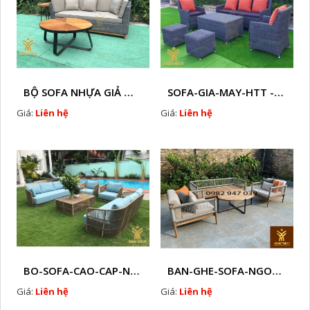
BỘ SOFA NHỰA GIẢ MÂY HTT - S86
SOFA-GIA-MAY-HTT - S61 COPY
Giá:
Liên hệ
Giá:
Liên hệ
BO-SOFA-CAO-CAP-NHUA-GIA-MAY-HTT - S88
BAN-GHE-SOFA-NGOAI-TROI-GIA-MAY-KN12
Giá:
Liên hệ
Giá:
Liên hệ