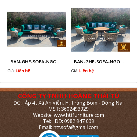
BAN-GHE-SOFA-NGOAI-TROI-GIA-MAY-KN11
BAN-GHE-SOFA-NGOAI-TROI-GIA-MAY-KN10
Giá:
Liên hệ
Giá:
Liên hệ
CÔNG TY TNHH HOÀNG THÁI TÚ
ĐC : Ấp 4 , Xã An Viễn, H. Trảng Bom - Đồng Nai
MST: 3602493929
Website: www.httfurniture.com
Tel: DD: 0982 947 039
Email: htt.sofa@gmail.com