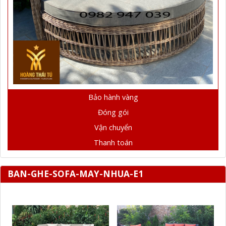
Bảo hành vàng
Đóng gói
Vận chuyển
Thanh toán
BAN-GHE-SOFA-MAY-NHUA-E1