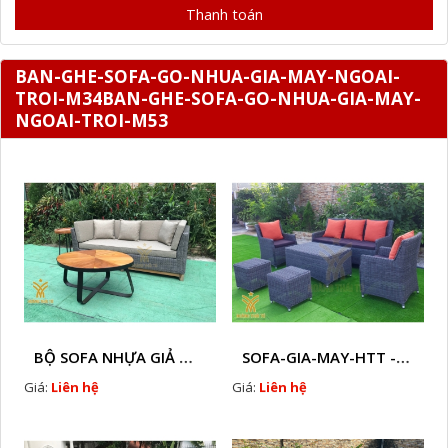
Thanh toán
BAN-GHE-SOFA-GO-NHUA-GIA-MAY-NGOAI-
TROI-M34BAN-GHE-SOFA-GO-NHUA-GIA-MAY-
NGOAI-TROI-M53
BỘ SOFA NHỰA GIẢ MÂY HTT - S86
SOFA-GIA-MAY-HTT - S61 COPY
Giá:
Liên hệ
Giá:
Liên hệ