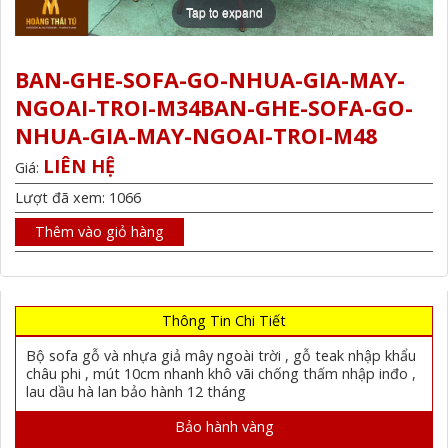
Tap to expand
BAN-GHE-SOFA-GO-NHUA-GIA-MAY-
NGOAI-TROI-M34BAN-GHE-SOFA-GO-
NHUA-GIA-MAY-NGOAI-TROI-M48
LIÊN HỆ
Giá:
Lượt đã xem: 1066
Thêm vào giỏ hàng
Thông Tin Chi Tiết
Bộ sofa gỗ và nhựa giả mây ngoài trời , gỗ teak nhập khẩu
châu phi , mút 10cm nhanh khô vãi chống thấm nhập inđo ,
lau dầu hà lan bảo hành 12 tháng
Bảo hành vàng