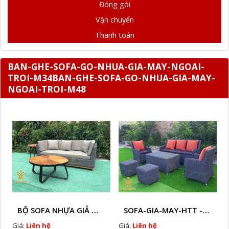
Đóng gói
Vận chuyển
Thanh toán
BAN-GHE-SOFA-GO-NHUA-GIA-MAY-NGOAI-
TROI-M34BAN-GHE-SOFA-GO-NHUA-GIA-MAY-
NGOAI-TROI-M48
BỘ SOFA NHỰA GIẢ MÂY HTT - S86
SOFA-GIA-MAY-HTT - S61 COPY
Giá:
Liên hệ
Giá:
Liên hệ