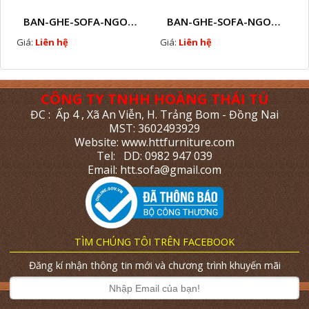
BAN-GHE-SOFA-NGOAI-TROI-GIA-MAY-KN11
BAN-GHE-SOFA-NGOAI-TROI-GIA-MAY-KN10
Giá:
Liên hệ
Giá:
Liên hệ
CÔNG TY TNHH HOÀNG THÁI TÚ
ĐC : Ấp 4 , Xã An Viễn, H. Trảng Bom - Đồng Nai
MST: 3602493929
Website: www.httfurniture.com
Tel: DD: 0982 947 039
Email: htt.sofa@gmail.com
TÌM CHÚNG TÔI TRÊN FACEBOOK
Đăng kí nhận thông tin mới và chương trình khuyến mãi