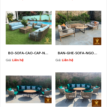
BO-SOFA-CAO-CAP-NHUA-GIA-MAY-HTT - S88
BAN-GHE-SOFA-NGOAI-TROI-GIA-MAY-KN12
Giá:
Liên hệ
Giá:
Liên hệ