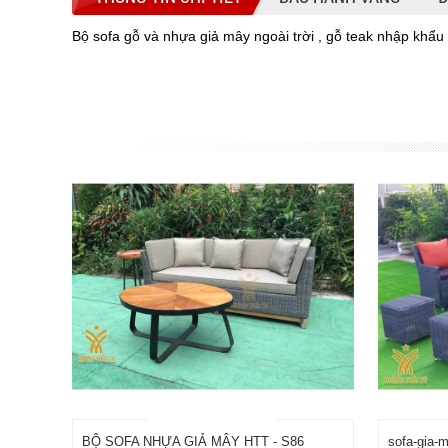
Bộ sofa gỗ và nhựa giả mây ngoài trời , gỗ teak nhập khẩ
BỘ SOFA NHỰA GIẢ MÂY HTT - S86
sofa-gia-