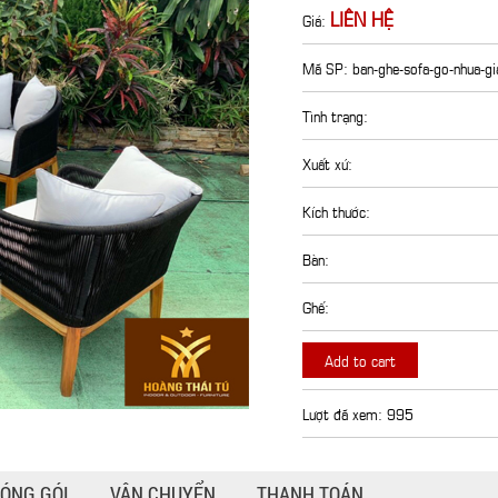
LIÊN HỆ
Giá:
Mã SP: ban-ghe-sofa-go-nhua-gi
Tình trạng:
Xuất xứ:
Kích thước:
Bàn:
Ghế:
Add to cart
Lượt đã xem: 995
ÓNG GÓI
VẬN CHUYỂN
THANH TOÁN