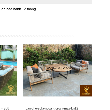
à lan bảo hành 12 tháng
 - S88
ban-ghe-sofa-ngoai-troi-gia-may-kn12