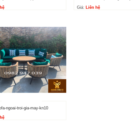
 hệ
Giá:
Liên hệ
fa-ngoai-troi-gia-may-kn10
 hệ