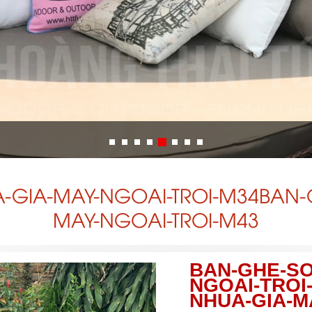
-GIA-MAY-NGOAI-TROI-M34BAN-
MAY-NGOAI-TROI-M43
BAN-GHE-SO
NGOAI-TROI
NHUA-GIA-M