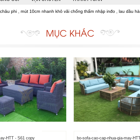
u châu phi , mút 10cm nhanh khô vãi chống thấm nhập inđo , lau dầu h
MỤC KHÁC
may-HTT - S61 copy
bo-sofa-cao-cap-nhua-gia-may-HTT