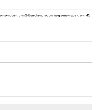
a-may-ngoai-troi-m34ban-ghe-sofa-go-nhua-gia-may-ngoai-troi-m43