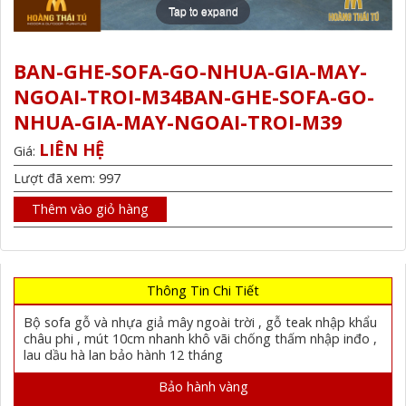
Tap to expand
BAN-GHE-SOFA-GO-NHUA-GIA-MAY-
NGOAI-TROI-M34BAN-GHE-SOFA-GO-
NHUA-GIA-MAY-NGOAI-TROI-M39
LIÊN HỆ
Giá:
Lượt đã xem: 997
Thêm vào giỏ hàng
Thông Tin Chi Tiết
Bộ sofa gỗ và nhựa giả mây ngoài trời , gỗ teak nhập khẩu
châu phi , mút 10cm nhanh khô vãi chống thấm nhập inđo ,
lau dầu hà lan bảo hành 12 tháng
Bảo hành vàng