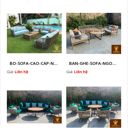
BO-SOFA-CAO-CAP-NHUA-GIA-MAY-HTT - S88
BAN-GHE-SOFA-NGOAI-TROI-GIA-MAY-KN12
Giá:
Liên hệ
Giá:
Liên hệ