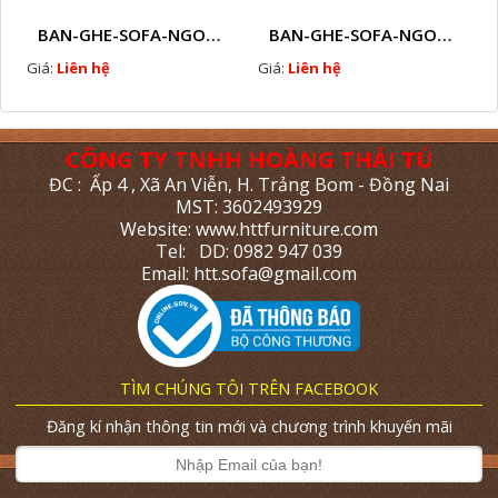
BAN-GHE-SOFA-NGOAI-TROI-GIA-MAY-KN11
BAN-GHE-SOFA-NGOAI-TROI-GIA-MAY-KN10
Giá:
Liên hệ
Giá:
Liên hệ
CÔNG TY TNHH HOÀNG THÁI TÚ
ĐC : Ấp 4 , Xã An Viễn, H. Trảng Bom - Đồng Nai
MST: 3602493929
Website: www.httfurniture.com
Tel: DD: 0982 947 039
Email: htt.sofa@gmail.com
TÌM CHÚNG TÔI TRÊN FACEBOOK
Đăng kí nhận thông tin mới và chương trình khuyến mãi