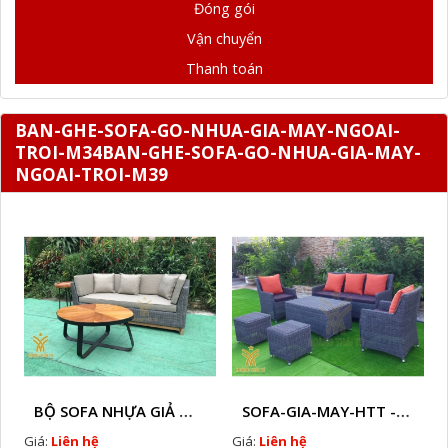
Đóng gói
Vận chuyển
Thanh toán
BAN-GHE-SOFA-GO-NHUA-GIA-MAY-NGOAI-
TROI-M34BAN-GHE-SOFA-GO-NHUA-GIA-MAY-
NGOAI-TROI-M39
BỘ SOFA NHỰA GIẢ MÂY HTT - S86
SOFA-GIA-MAY-HTT - S61 COPY
Giá:
Liên hệ
Giá:
Liên hệ