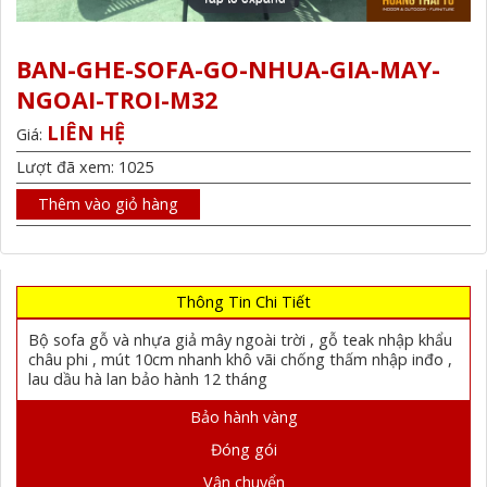
BAN-GHE-SOFA-GO-NHUA-GIA-MAY-
NGOAI-TROI-M32
LIÊN HỆ
Giá:
Lượt đã xem: 1025
Thêm vào giỏ hàng
Thông Tin Chi Tiết
Bộ sofa gỗ và nhựa giả mây ngoài trời , gỗ teak nhập khẩu
châu phi , mút 10cm nhanh khô vãi chống thấm nhập inđo ,
lau dầu hà lan bảo hành 12 tháng
Bảo hành vàng
Đóng gói
Vận chuyển