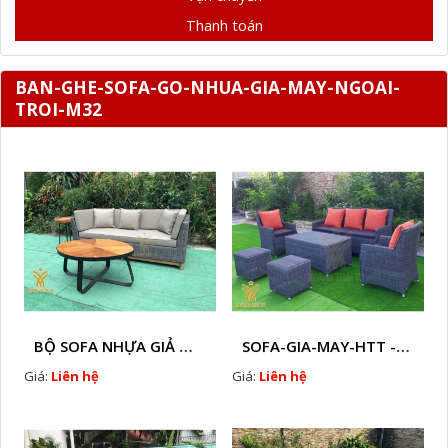
Thanh toán
BAN-GHE-SOFA-GO-NHUA-GIA-MAY-NGOAI-
TROI-M32
BỘ SOFA NHỰA GIẢ MÂY HTT - S86
SOFA-GIA-MAY-HTT - S61 COPY
Giá:
Liên hệ
Giá:
Liên hệ