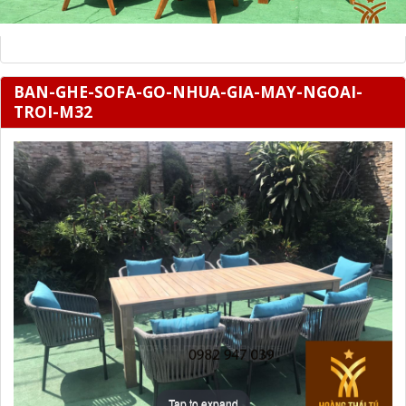
BAN-GHE-SOFA-GO-NHUA-GIA-MAY-NGOAI-
TROI-M32
Tap to expand