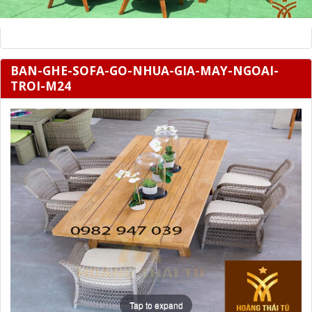
BAN-GHE-SOFA-GO-NHUA-GIA-MAY-NGOAI-
TROI-M24
Tap to expand