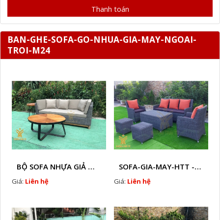
Thanh toán
BAN-GHE-SOFA-GO-NHUA-GIA-MAY-NGOAI-
TROI-M24
BỘ SOFA NHỰA GIẢ MÂY HTT - S86
SOFA-GIA-MAY-HTT - S61 COPY
Giá:
Liên hệ
Giá:
Liên hệ