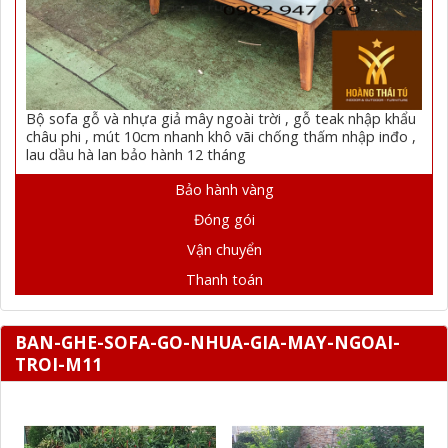
Bộ sofa gỗ và nhựa giả mây ngoài trời , gỗ teak nhập khẩu
châu phi , mút 10cm nhanh khô vãi chống thấm nhập inđo ,
lau dầu hà lan bảo hành 12 tháng
Bảo hành vàng
Đóng gói
Vận chuyển
Thanh toán
BAN-GHE-SOFA-GO-NHUA-GIA-MAY-NGOAI-
TROI-M11