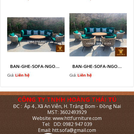
BAN-GHE-SOFA-NGOAI-TROI-GIA-MAY-KN11
BAN-GHE-SOFA-NGOAI-TROI-GIA-MAY-KN10
Giá:
Liên hệ
Giá:
Liên hệ
CÔNG TY TNHH HOÀNG THÁI TÚ
ĐC : Ấp 4 , Xã An Viễn, H. Trảng Bom - Đồng Nai
MST: 3602493929
Website: www.httfurniture.com
Tel: DD: 0982 947 039
Email: htt.sofa@gmail.com