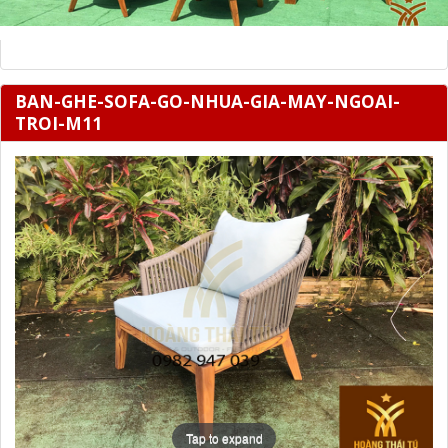
BAN-GHE-SOFA-GO-NHUA-GIA-MAY-NGOAI-
TROI-M11
Tap to expand