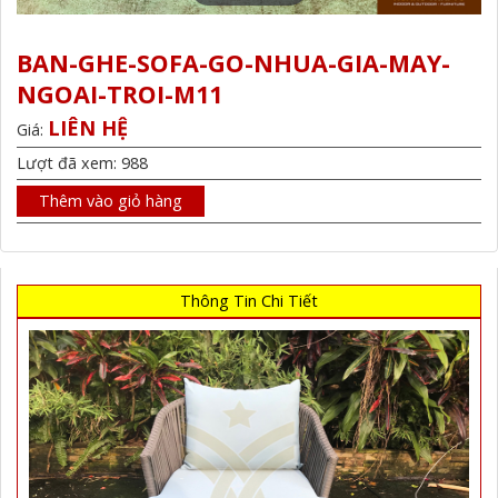
BAN-GHE-SOFA-GO-NHUA-GIA-MAY-
NGOAI-TROI-M11
LIÊN HỆ
Giá:
Lượt đã xem: 988
Thêm vào giỏ hàng
Thông Tin Chi Tiết