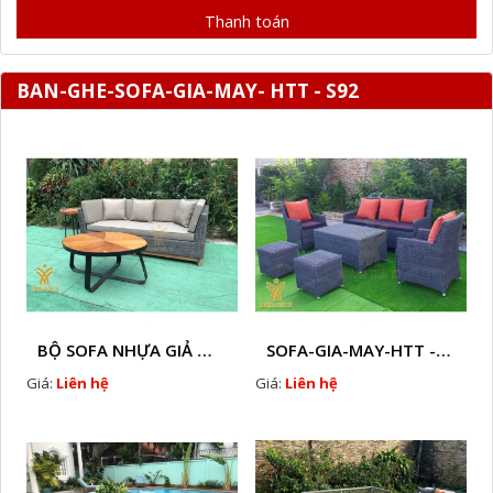
Thanh toán
BAN-GHE-SOFA-GIA-MAY- HTT - S92
BỘ SOFA NHỰA GIẢ MÂY HTT - S86
SOFA-GIA-MAY-HTT - S61 COPY
Giá:
Liên hệ
Giá:
Liên hệ