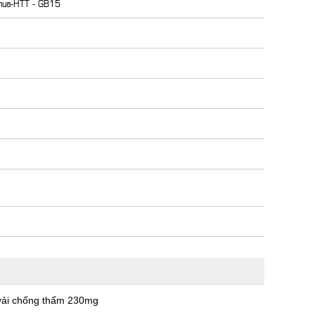
nhua-HTT - GB15
 vải chống thấm 230mg