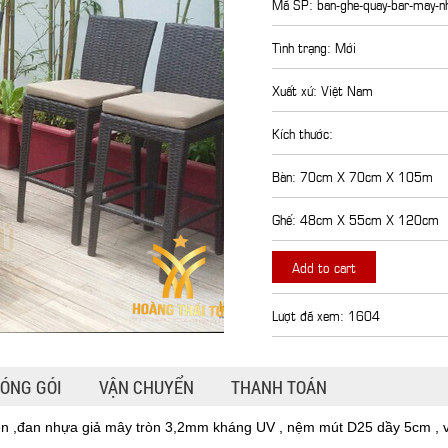
Mã SP: ban-ghe-quay-bar-may-
Tình trạng: Mới
Xuất xứ: Việt Nam
Kích thước:
Bàn: 70cm X 70cm X 105m
Ghế: 48cm X 55cm X 120cm
Add to cart
Lượt đã xem: 1604
ÓNG GÓI
VẬN CHUYỂN
THANH TOÁN
iện ,đan nhựa giả mây tròn 3,2mm kháng UV , nệm mút D25 dầy 5cm ,