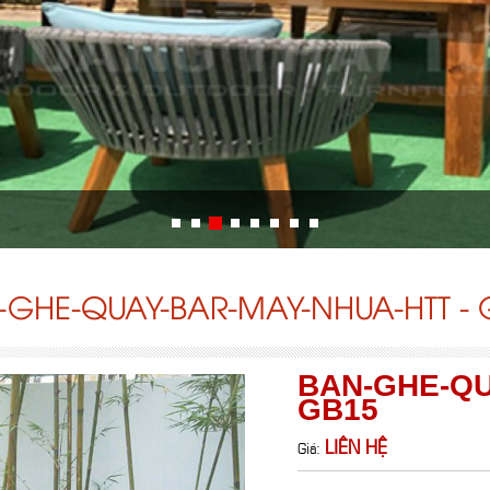
-GHE-QUAY-BAR-MAY-NHUA-HTT - 
BAN-GHE-QU
GB15
LIÊN HỆ
Giá: