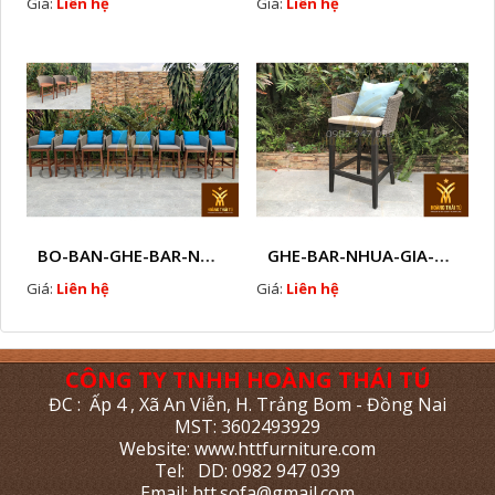
Giá:
Liên hệ
Giá:
Liên hệ
BO-BAN-GHE-BAR-NHUA-GIA-MAY-SAN-VUON-EW3
GHE-BAR-NHUA-GIA-MAY-NGOAI-TROI-N7
Giá:
Liên hệ
Giá:
Liên hệ
CÔNG TY TNHH HOÀNG THÁI TÚ
ĐC : Ấp 4 , Xã An Viễn, H. Trảng Bom - Đồng Nai
MST: 3602493929
Website: www.httfurniture.com
Tel: DD: 0982 947 039
Email: htt.sofa@gmail.com