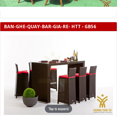
BAN-GHE-QUAY-BAR-GIA-RE- HTT - GB56
Tap to expand