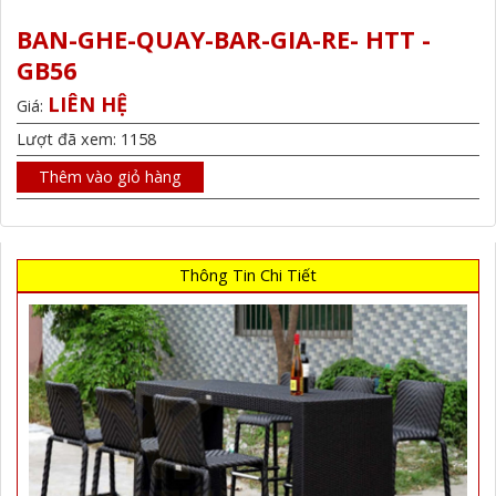
BAN-GHE-QUAY-BAR-GIA-RE- HTT -
GB56
LIÊN HỆ
Giá:
Lượt đã xem: 1158
Thêm vào giỏ hàng
Thông Tin Chi Tiết