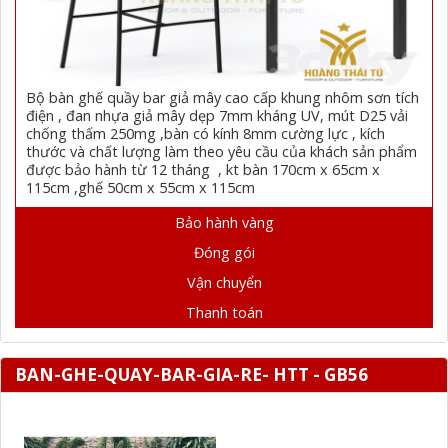
Bộ bàn ghế quầy bar giả mây cao cấp khung nhôm sơn tích
điện , đan nhựa giả mây dẹp 7mm kháng UV, mút D25 vải
chống thấm 250mg ,bàn có kính 8mm cường lực , kích
thước và chất lượng làm theo yêu cầu của khách sản phẩm
được bảo hành từ 12 tháng , kt bàn 170cm x 65cm x
115cm ,ghế 50cm x 55cm x 115cm
Bảo hành vàng
Đóng gói
Vận chuyển
Thanh toán
BAN-GHE-QUAY-BAR-GIA-RE- HTT - GB56