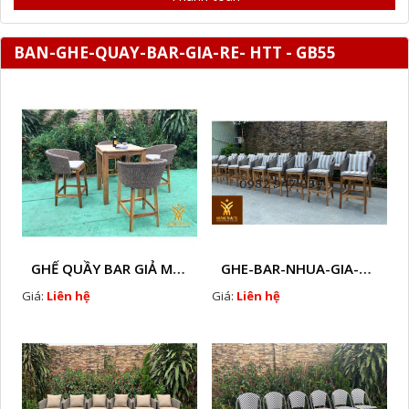
BAN-GHE-QUAY-BAR-GIA-RE- HTT - GB55
GHẾ QUẦY BAR GIẢ MÂY HTT - GB14
GHE-BAR-NHUA-GIA-MAY-NGOAI-TROI-A2
Giá:
Liên hệ
Giá:
Liên hệ