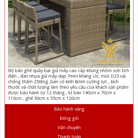
Bộ bàn ghế quầy bar giả mây cao cấp khung nhôm sơn tích
điện , đan nhựa giả mây dẹp 7mm kháng UV, mút D25 vải
chống thấm 250mg ,bàn có kính 8mm cường lực , kích
thước và chất lượng làm theo yêu cầu của khách sản phẩm
được bảo hành từ 12 tháng , kt bàn 140cm x 70cm x
110cm , ghế 50cm x 55cm x 120cm
Bảo hành vàng
Đóng gói
Vận chuyển
Thanh toán