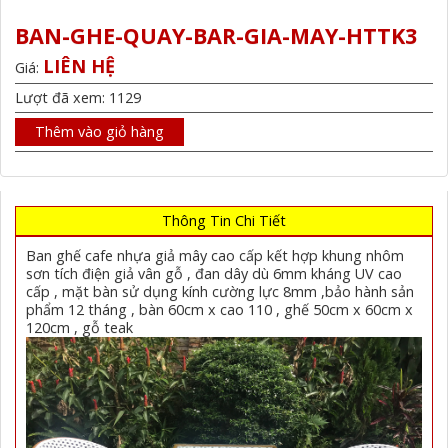
BAN-GHE-QUAY-BAR-GIA-MAY-HTTK3
LIÊN HỆ
Giá:
Lượt đã xem: 1129
Thêm vào giỏ hàng
Thông Tin Chi Tiết
Ban ghế cafe nhựa giả mây cao cấp kết hợp khung nhôm
sơn tích điện giả vân gỗ , đan dây dù 6mm kháng UV cao
cấp , mặt bàn sử dụng kính cường lực 8mm ,bảo hành sản
phẩm 12 tháng , bàn 60cm x cao 110 , ghế 50cm x 60cm x
120cm , gỗ teak