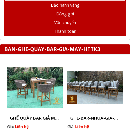
Bảo hành vàng
Đóng gói
Vận chuyển
Thanh toán
BAN-GHE-QUAY-BAR-GIA-MAY-HTTK3
GHẾ QUẦY BAR GIẢ MÂY HTT - GB14
GHE-BAR-NHUA-GIA-MAY-NGOAI-TROI-A2
Giá:
Liên hệ
Giá:
Liên hệ