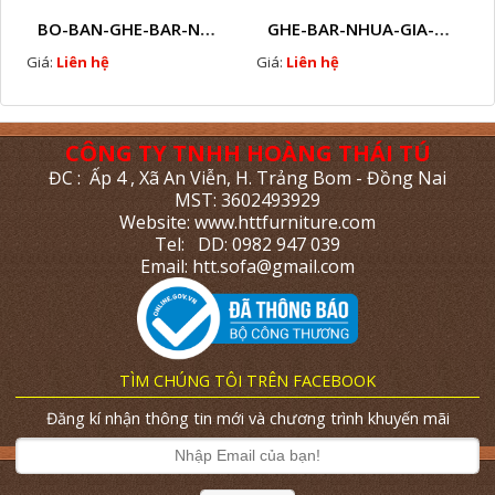
BO-BAN-GHE-BAR-NHUA-GIA-MAY-SAN-VUON-EW3
GHE-BAR-NHUA-GIA-MAY-NGOAI-TROI-N7
Giá:
Liên hệ
Giá:
Liên hệ
CÔNG TY TNHH HOÀNG THÁI TÚ
ĐC : Ấp 4 , Xã An Viễn, H. Trảng Bom - Đồng Nai
MST: 3602493929
Website: www.httfurniture.com
Tel: DD: 0982 947 039
Email: htt.sofa@gmail.com
TÌM CHÚNG TÔI TRÊN FACEBOOK
Đăng kí nhận thông tin mới và chương trình khuyến mãi